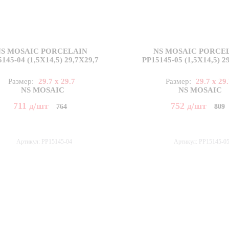
NS MOSAIC PORCELAIN
NS MOSAIC PORCE
145-04 (1,5X14,5) 29,7X29,7
PP15145-05 (1,5X14,5) 2
Размер:
29.7 x 29.7
Размер:
29.7 x 29
NS MOSAIC
NS MOSAIC
711
д
/шт
752
д
/шт
764
809
Артикул: PP15145-04
Артикул: PP15145-0