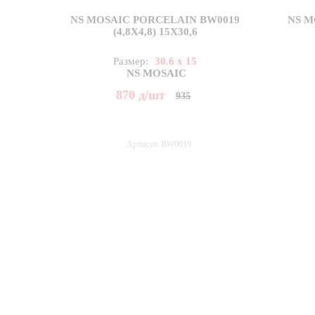
NS MOSAIC PORCELAIN BW0019
NS M
(4,8X4,8) 15X30,6
Размер:
30.6 x 15
NS MOSAIC
870
д
/шт
935
Артикул: BW0019