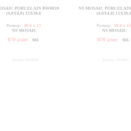
OSAIC PORCELAIN BW0020
NS MOSAIC PORCELAIN
(4,8X4,8) 15X30,6
(4,8X4,8) 15X30,
Размер:
30.6 x 15
Размер:
30.6 x 1
NS MOSAIC
NS MOSAIC
870
д
/шт
870
д
/шт
935
935
Артикул: BW0020
Артикул: BW0021