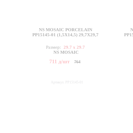
NS MOSAIC PORCELAIN
PP15145-01 (1,5X14,5) 29,7X29,7
PP15
Размер:
29.7 x 29.7
NS MOSAIC
711
д
/шт
764
Артикул: PP15145-01