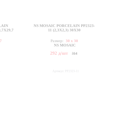
LAIN
NS MOSAIC PORCELAIN PP2323-
9,7X29,7
11 (2,3X2,3) 30X30
.7
Размер:
30 x 30
NS MOSAIC
292
д
/шт
314
5
Артикул: PP2323-11