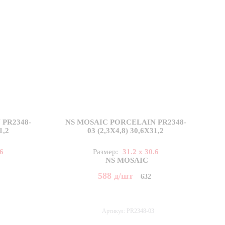
PR2348-
NS MOSAIC PORCELAIN PR2348-
1,2
03 (2,3X4,8) 30,6X31,2
.6
Размер:
31.2 x 30.6
NS MOSAIC
588
д
/шт
632
Артикул: PR2348-03