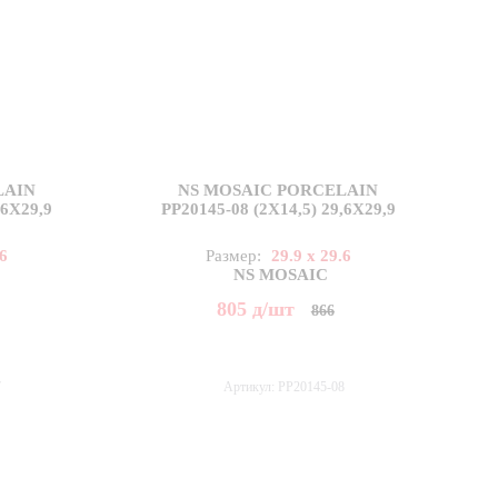
LAIN
NS MOSAIC PORCELAIN
,6X29,9
PP20145-08 (2X14,5) 29,6X29,9
.6
Размер:
29.9 x 29.6
NS MOSAIC
805
д
/шт
866
7
Артикул: PP20145-08