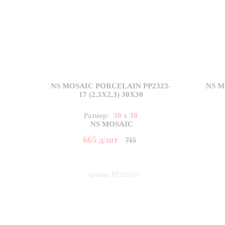
NS MOSAIC PORCELAIN PP2323-
NS M
17 (2,3X2,3) 30X30
Размер:
30 x 30
NS MOSAIC
665
д
/шт
715
Артикул: PP2323-17