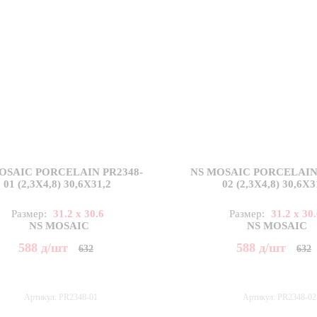
OSAIC PORCELAIN PR2348-
NS MOSAIC PORCELAIN 
01 (2,3X4,8) 30,6X31,2
02 (2,3X4,8) 30,6X3
Размер:
31.2 x 30.6
Размер:
31.2 x 30
NS MOSAIC
NS MOSAIC
588
д
/шт
588
д
/шт
632
632
Артикул: PR2348-01
Артикул: PR2348-02