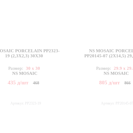
OSAIC PORCELAIN PP2323-
NS MOSAIC PORCE
19 (2,3X2,3) 30X30
PP20145-07 (2X14,5) 29
Размер:
30 x 30
Размер:
29.9 x 29
NS MOSAIC
NS MOSAIC
435
д
/шт
805
д
/шт
468
866
Артикул: PP2323-19
Артикул: PP20145-0