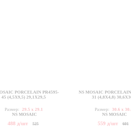
OSAIC PORCELAIN PR4595-
NS MOSAIC PORCELAIN 
45 (4,5X9,5) 29,1X29,5
31 (4,8X4,8) 30,6X3
Размер:
29.5 x 29.1
Размер:
30.6 x 30
NS MOSAIC
NS MOSAIC
488
д
/шт
559
д
/шт
525
601