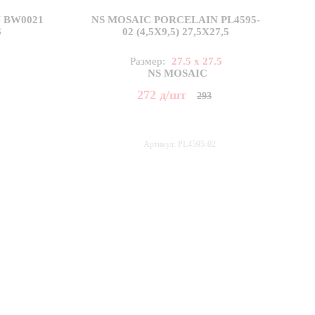
 BW0021
NS MOSAIC PORCELAIN PL4595-
6
02 (4,5X9,5) 27,5X27,5
5
Размер:
27.5 x 27.5
NS MOSAIC
272
д
/шт
293
Артикул: PL4595-02