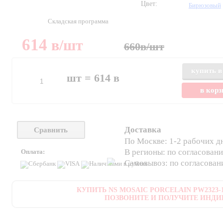
Цвет:
Бирюзовый
Складская программа
614
в
/шт
660
в
/шт
купить в
шт =
614
в
в кор
Доставка
Сравнить
По Москве: 1-2 рабочих д
В регионы: по согласован
Оплата:
Самовывоз: по согласова
КУПИТЬ NS MOSAIC PORCELAIN PW2323-11
ПОЗВОНИТЕ И ПОЛУЧИТЕ ИНДИ