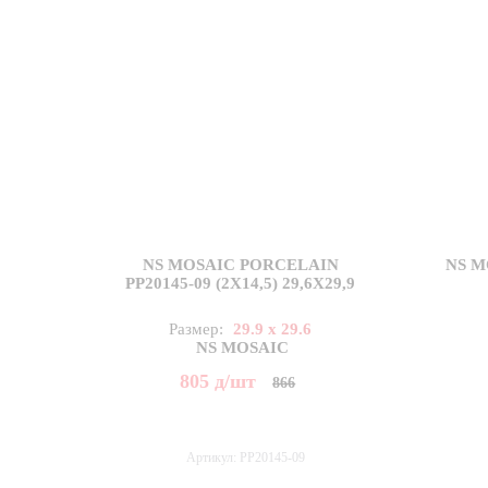
NS MOSAIC PORCELAIN
NS M
PP20145-09 (2X14,5) 29,6X29,9
Размер:
29.9 x 29.6
NS MOSAIC
805
д
/шт
866
Артикул: PP20145-09