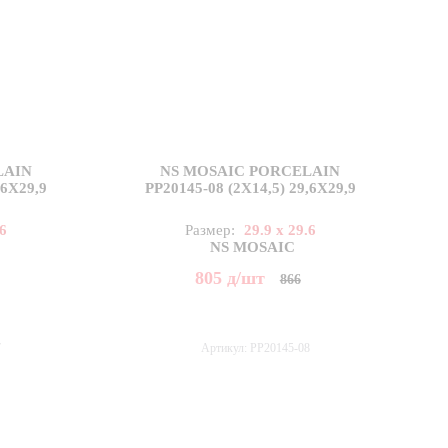
LAIN
NS MOSAIC PORCELAIN
,6X29,9
PP20145-08 (2X14,5) 29,6X29,9
.6
Размер:
29.9 x 29.6
NS MOSAIC
805
д
/шт
866
7
Артикул: PP20145-08