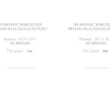
NS MOSAIC PORCELAIN
NS MOSAIC PORCE
145-04 (1,5X14,5) 29,7X29,7
PP15145-05 (1,5X14,5) 2
Размер:
29.7 x 29.7
Размер:
29.7 x 29
NS MOSAIC
NS MOSAIC
711
д
/шт
752
д
/шт
764
809
Артикул: PP15145-04
Артикул: PP15145-0