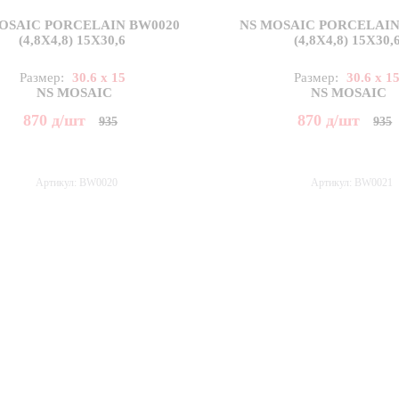
OSAIC PORCELAIN BW0020
NS MOSAIC PORCELAIN
(4,8X4,8) 15X30,6
(4,8X4,8) 15X30,
Размер:
30.6 x 15
Размер:
30.6 x 1
NS MOSAIC
NS MOSAIC
870
д
/шт
870
д
/шт
935
935
Артикул: BW0020
Артикул: BW0021