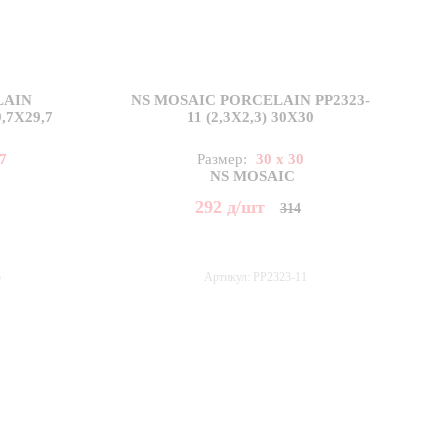
LAIN
NS MOSAIC PORCELAIN PP2323-
9,7X29,7
11 (2,3X2,3) 30X30
.7
Размер:
30 x 30
NS MOSAIC
292
д
/шт
314
5
Артикул: PP2323-11