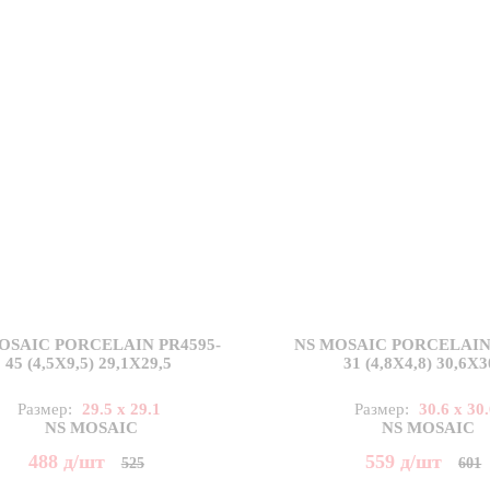
OSAIC PORCELAIN PR4595-
NS MOSAIC PORCELAIN 
45 (4,5X9,5) 29,1X29,5
31 (4,8X4,8) 30,6X3
Размер:
29.5 x 29.1
Размер:
30.6 x 30
NS MOSAIC
NS MOSAIC
488
д
/шт
559
д
/шт
525
601