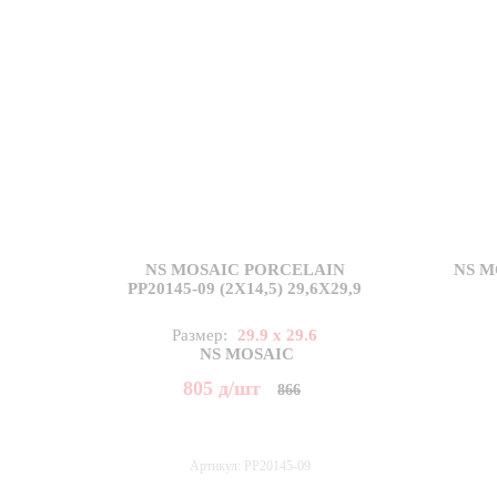
NS MOSAIC PORCELAIN
NS M
PP20145-09 (2X14,5) 29,6X29,9
Размер:
29.9 x 29.6
NS MOSAIC
805
д
/шт
866
Артикул: PP20145-09