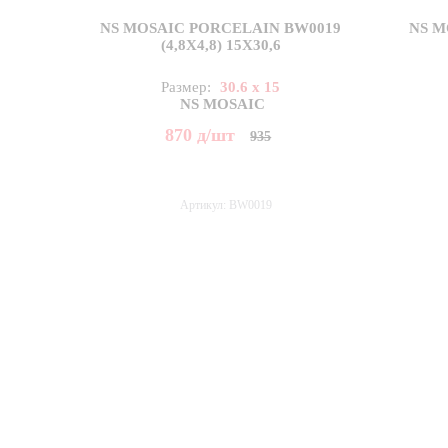
NS MOSAIC PORCELAIN BW0019
NS M
(4,8X4,8) 15X30,6
Размер:
30.6 x 15
NS MOSAIC
870
д
/шт
935
Артикул: BW0019