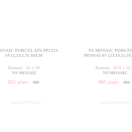
OSAIC PORCELAIN PP2323-
NS MOSAIC PORCE
19 (2,3X2,3) 30X30
PP20145-07 (2X14,5) 29
Размер:
30 x 30
Размер:
29.9 x 29
NS MOSAIC
NS MOSAIC
435
д
/шт
805
д
/шт
468
866
Артикул: PP2323-19
Артикул: PP20145-0