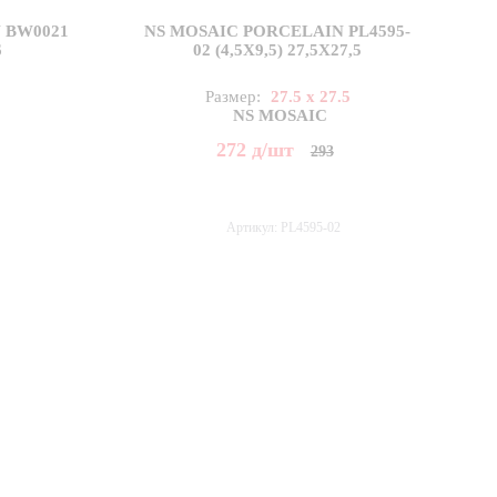
 BW0021
NS MOSAIC PORCELAIN PL4595-
6
02 (4,5X9,5) 27,5X27,5
5
Размер:
27.5 x 27.5
NS MOSAIC
272
д
/шт
293
Артикул: PL4595-02