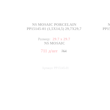
NS MOSAIC PORCELAIN
PP15145-01 (1,5X14,5) 29,7X29,7
PP15
Размер:
29.7 x 29.7
NS MOSAIC
711
д
/шт
764
Артикул: PP15145-01