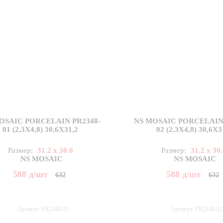
OSAIC PORCELAIN PR2348-
NS MOSAIC PORCELAIN 
01 (2,3X4,8) 30,6X31,2
02 (2,3X4,8) 30,6X3
Размер:
31.2 x 30.6
Размер:
31.2 x 30
NS MOSAIC
NS MOSAIC
588
д
/шт
588
д
/шт
632
632
Артикул: PR2348-01
Артикул: PR2348-02