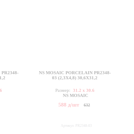
PR2348-
NS MOSAIC PORCELAIN PR2348-
1,2
03 (2,3X4,8) 30,6X31,2
.6
Размер:
31.2 x 30.6
NS MOSAIC
588
д
/шт
632
Артикул: PR2348-03