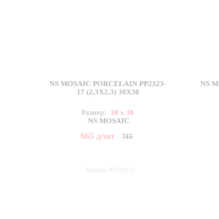
NS MOSAIC PORCELAIN PP2323-
NS M
17 (2,3X2,3) 30X30
Размер:
30 x 30
NS MOSAIC
665
д
/шт
715
Артикул: PP2323-17