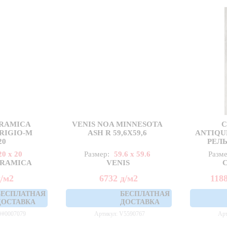
ERAMICA
VENIS NOA MINNESOTA
C
RIGIO-M
ASH R 59,6X59,6
ANTIQ
20
РЕЛЬ
20 x 20
Размер:
59.6 x 59.6
Разм
ERAMICA
VENIS
д
/м2
6732
д
/м2
118
БЕСПЛАТНАЯ
БЕСПЛАТНАЯ
ДОСТАВКА
ДОСТАВКА
##0007079
Артикул: V5590767
Ар