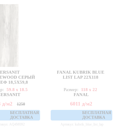
ERSANIT
FANAL KUBRIK BLUE
UEWOOD СЕРЫЙ
LIST LAP 22X118
ЕФ 18,5Х59,8
ер:
59.8 x 18.5
Размер:
118 x 22
CERSANIT
FANAL
8
д
/м2
6011
д
/м2
1250
БЕСПЛАТНАЯ
БЕСПЛАТНАЯ
ДОСТАВКА
ДОСТАВКА
тикул: AQ4M092
Артикул: kubrik_blue_list_lap