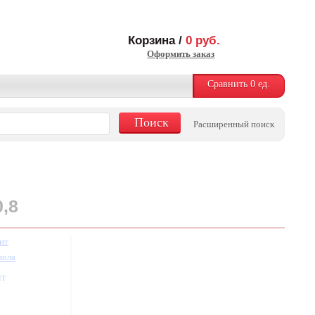
Корзина /
0
руб.
Оформить заказ
Сравнить
0
ед.
Расширенный поиск
,8
ит
пола
шт