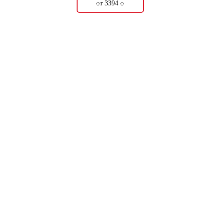
от 3394
о