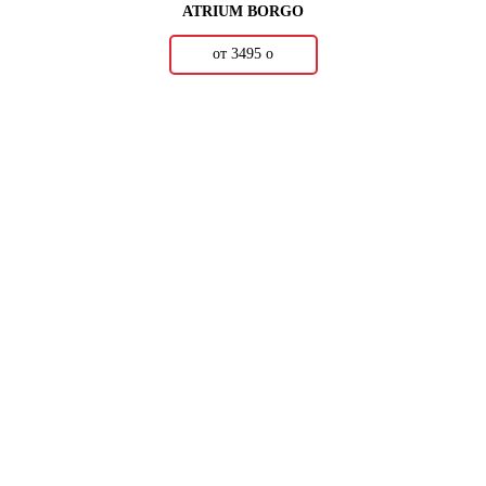
ATRIUM BORGO
от 3495
о