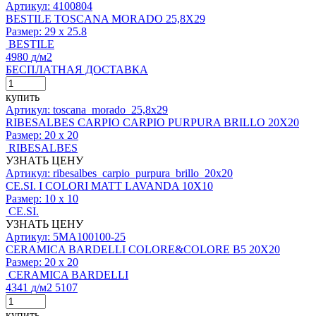
Артикул: 4100804
BESTILE TOSCANA MORADO 25,8X29
Размер:
29 x 25.8
BESTILE
4980
д
/м2
БЕСПЛАТНАЯ ДОСТАВКА
купить
Артикул: toscana_morado_25,8x29
RIBESALBES CARPIO CARPIO PURPURA BRILLO 20X20
Размер:
20 x 20
RIBESALBES
УЗНАТЬ ЦЕНУ
Артикул: ribesalbes_carpio_purpura_brillo_20x20
CE.SI. I COLORI MATT LAVANDA 10X10
Размер:
10 x 10
CE.SI.
УЗНАТЬ ЦЕНУ
Артикул: 5MA100100-25
CERAMICA BARDELLI COLORE&COLORE B5 20X20
Размер:
20 x 20
CERAMICA BARDELLI
4341
д
/м2
5107
купить