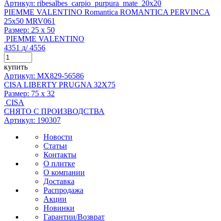
Артикул: ribesalbes_carpio_purpura_mate_20x20
PIEMME VALENTINO Romantica ROMANTICA PERVINCA
25x50 MRV061
Размер:
25 x 50
PIEMME VALENTINO
4351
д
/
4556
купить
Артикул: MX829-56586
CISA LIBERTY PRUGNA 32X75
Размер:
75 x 32
CISA
СНЯТО С ПРОИЗВОДСТВА
Артикул: 190307
Новости
Статьи
Контакты
О плитке
О компании
Доставка
Распродажа
Акции
Новинки
Гарантии/Возврат