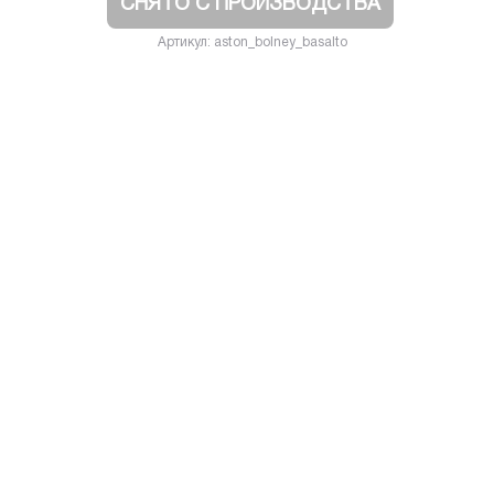
СНЯТО С ПРОИЗВОДСТВА
Артикул: aston_bolney_basalto