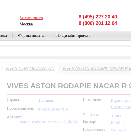
8 (495) 227 20 40
Заказать звонок
8 (800) 201 12 04
Москва
авка
Формы оплаты
3D-Дизайн проекты
VIVES CERAMICA ASTON
VIVES ASTON RODAPIE NACAR R 9
VIVES ASTON RODAPIE NACAR R 9
Страна:
Назначение:
Испания
Керамогран
Плитка для 
Производитель:
VIVES CERAMICA
Упаковка:
15шт
Артикул:
aston_rodapie_nacar_r_9,4x80
Размер:
80x9.4
Поверхность:
Матовый