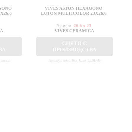
AGONO
VIVES ASTON HEXAGONO
X26,6
LUTON MULTICOLOR 23X26,6
3
Размер:
26.6 x 23
CA
VIVES CERAMICA
СНЯТО С
ВА
ПРОИЗВОДСТВА
basalto
Артикул: aston_hex_luton_multicolor