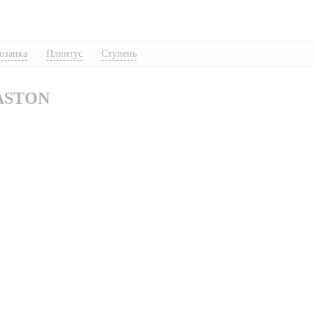
озаика
Плинтус
Ступень
 ASTON