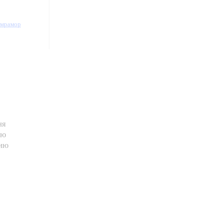
/мрамор
ня
ию
нию