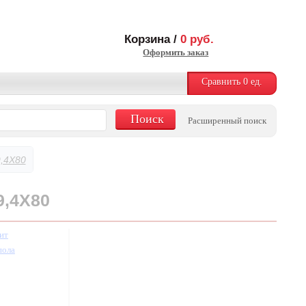
Корзина /
0
руб.
Оформить заказ
Сравнить
0
ед.
Расширенный поиск
,4X80
,4X80
ит
пола