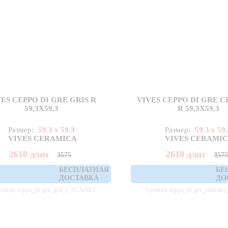
ES CEPPO DI GRE GRIS R
VIVES CEPPO DI GRE 
59,3X59,3
R 59,3X59,3
Размер:
59.3 x 59.3
Размер:
59.3 x 59
VIVES CERAMICA
VIVES CERAMI
2610
д
/шт
2610
д
/шт
3575
357
БЕСПЛАТНАЯ
БЕ
ДОСТАВКА
ДО
тикул: ceppo_di_gre_gris_r_59,3x59,3
Артикул: ceppo_di_gre_cemento_