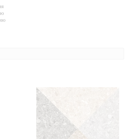
ня
ию
нию