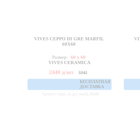
VIVES CEPPO DI GRE MARFIL
VI
60X60
Размер:
60 x 60
VIVES CERAMICA
2440
д
/шт
3342
БЕСПЛАТНАЯ
ДОСТАВКА
Артикул: ceppo_di_gre_marfil_60x60