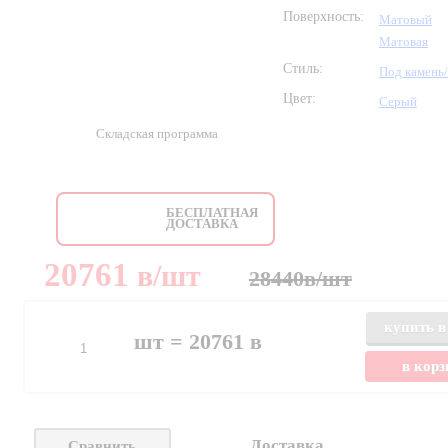
Поверхность:
Матовый
Матовая
Стиль:
Под камень
Цвет:
Серый
Складская программа
БЕСПЛАТНАЯ
ДОСТАВКА
20761
в
/шт
28440
в
/шт
купить в
шт =
20761
в
в кор
Доставка
Сравнить