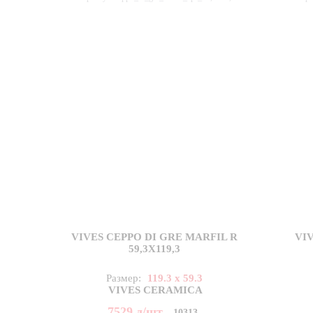
VIVES CEPPO DI GRE MARFIL R
VIV
59,3X119,3
Размер:
119.3 x 59.3
VIVES CERAMICA
7529
д
/шт
10313