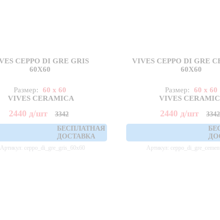
VES CEPPO DI GRE GRIS
VIVES CEPPO DI GRE 
60X60
60X60
Размер:
60 x 60
Размер:
60 x 60
VIVES CERAMICA
VIVES CERAMI
2440
д
/шт
2440
д
/шт
3342
334
БЕСПЛАТНАЯ
БЕ
ДОСТАВКА
ДО
Артикул: ceppo_di_gre_gris_60x60
Артикул: ceppo_di_gre_cemen