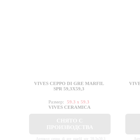
VIVES CEPPO DI GRE MARFIL
VIVE
SPR 59,3X59,3
Размер:
59.3 x 59.3
VIVES CERAMICA
СНЯТО С
ПРОИЗВОДСТВА
Артикул: ceppo_di_gre_marfil_spr_59,3x59,3
Арт