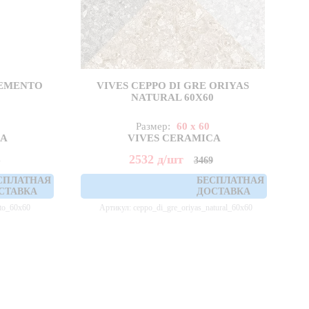
CEMENTO
VIVES CEPPO DI GRE ORIYAS
NATURAL 60X60
Размер:
60 x 60
CA
VIVES CERAMICA
2532
д
/шт
2
3469
СПЛАТНАЯ
БЕСПЛАТНАЯ
СТАВКА
ДОСТАВКА
to_60x60
Артикул: ceppo_di_gre_oriyas_natural_60x60