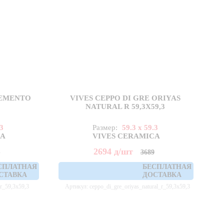
CEMENTO
VIVES CEPPO DI GRE ORIYAS
NATURAL R 59,3X59,3
.3
Размер:
59.3 x 59.3
CA
VIVES CERAMICA
2694
д
/шт
5
3689
СПЛАТНАЯ
БЕСПЛАТНАЯ
СТАВКА
ДОСТАВКА
r_59,3x59,3
Артикул: ceppo_di_gre_oriyas_natural_r_59,3x59,3