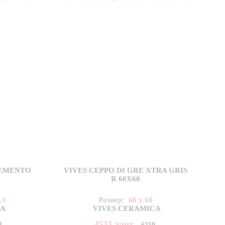
CEMENTO
VIVES CEPPO DI GRE XTRA GRIS
R 60X60
.3
Размер:
60 x 60
CA
VIVES CERAMICA
4533
д
/шт
3
6210