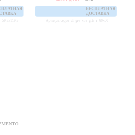
СПЛАТНАЯ
БЕСПЛАТНАЯ
СТАВКА
ДОСТАВКА
r_59,3x119,3
Артикул: ceppo_di_gre_xtra_gris_r_60x60
CEMENTO