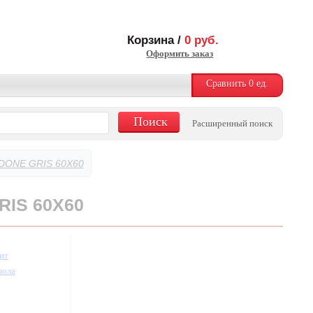
Корзина /
0
руб.
Оформить заказ
Сравнить
0
ед.
Расширенный поиск
DONE GRIS 60X60
RIS 60X60
ит
пола