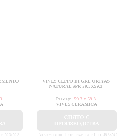
CEMENTO
VIVES CEPPO DI GRE ORIYAS
NATURAL SPR 59,3X59,3
.3
Размер:
59.3 x 59.3
CA
VIVES CERAMICA
СНЯТО С
ВА
ПРОИЗВОДСТВА
pr_59,3x59,3
Артикул: ceppo_di_gre_oriyas_natural_spr_59,3x59,3