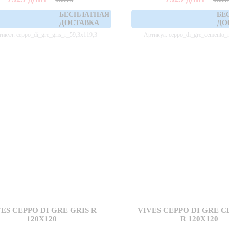
БЕСПЛАТНАЯ
БЕ
ДОСТАВКА
ДО
икул: ceppo_di_gre_gris_r_59,3x119,3
Артикул: ceppo_di_gre_cemento_
ES CEPPO DI GRE GRIS R
VIVES CEPPO DI GRE 
120X120
R 120X120