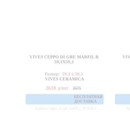
VIVES CEPPO DI GRE MARFIL R
VIV
59,3X59,3
Размер:
59.3 x 59.3
VIVES CERAMICA
2610
д
/шт
3575
БЕСПЛАТНАЯ
ДОСТАВКА
Артикул: ceppo_di_gre_marfil_r_59,3x59,3
Ар