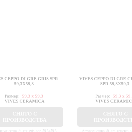
S CEPPO DI GRE GRIS SPR
VIVES CEPPO DI GRE 
59,3X59,3
SPR 59,3X59,3
Размер:
59.3 x 59.3
Размер:
59.3 x 59
VIVES CERAMICA
VIVES CERAMI
СНЯТО С
СНЯТО С
ПРОИЗВОДСТВА
ПРОИЗВОДСТ
икул: ceppo_di_gre_gris_spr_59,3x59,3
Артикул: ceppo_di_gre_cemento_s