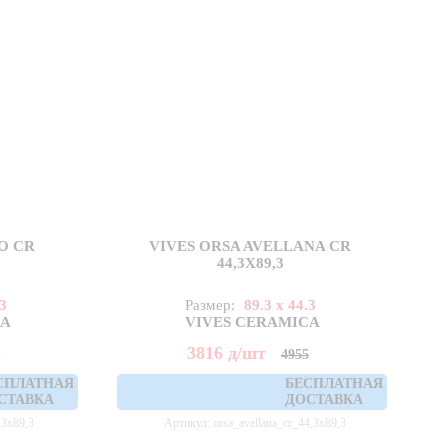
O CR
VIVES ORSA AVELLANA CR
44,3X89,3
.3
Размер:
89.3 x 44.3
CA
VIVES CERAMICA
3816
д
/шт
5
4955
СПЛАТНАЯ
БЕСПЛАТНАЯ
СТАВКА
ДОСТАВКА
,3x89,3
Артикул: orsa_avellana_cr_44,3x89,3