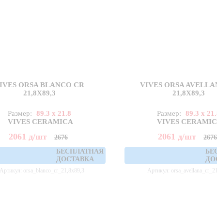
IVES ORSA BLANCO CR
VIVES ORSA AVELLA
21,8X89,3
21,8X89,3
Размер:
89.3 x 21.8
Размер:
89.3 x 21
VIVES CERAMICA
VIVES CERAMI
2061
д
/шт
2061
д
/шт
2676
267
БЕСПЛАТНАЯ
БЕ
ДОСТАВКА
ДО
Артикул: orsa_blanco_cr_21,8x89,3
Артикул: orsa_avellana_cr_2