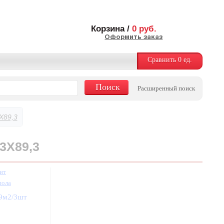
Корзина /
0
руб.
Оформить заказ
Сравнить
0
ед.
Расширенный поиск
X89,3
3X89,3
ит
пола
19м2/3шт