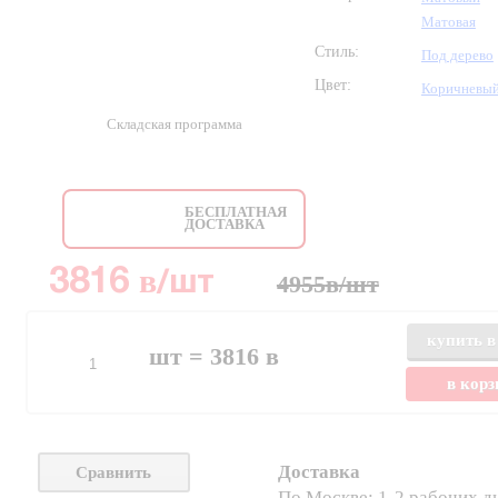
Матовая
Стиль:
Под дерево
Цвет:
Коричневы
Складская программа
БЕСПЛАТНАЯ
ДОСТАВКА
в
3816
/шт
4955
в
/шт
купить в
шт =
3816
в
в кор
Доставка
Сравнить
По Москве: 1-2 рабочих д