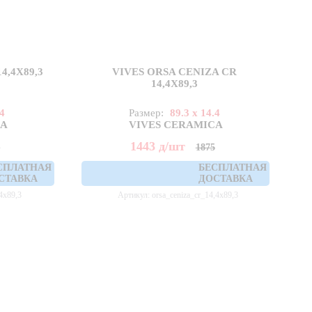
4,4X89,3
VIVES ORSA CENIZA CR
14,4X89,3
.4
Размер:
89.3 x 14.4
CA
VIVES CERAMICA
1443
д
/шт
5
1875
СПЛАТНАЯ
БЕСПЛАТНАЯ
СТАВКА
ДОСТАВКА
4x89,3
Артикул: orsa_ceniza_cr_14,4x89,3