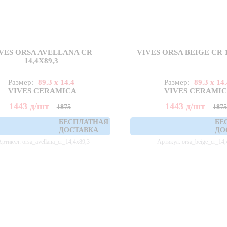
VES ORSA AVELLANA CR
VIVES ORSA BEIGE CR 1
14,4X89,3
Размер:
89.3 x 14.4
Размер:
89.3 x 14
VIVES CERAMICA
VIVES CERAMI
1443
д
/шт
1443
д
/шт
1875
187
БЕСПЛАТНАЯ
БЕ
ДОСТАВКА
ДО
Артикул: orsa_avellana_cr_14,4x89,3
Артикул: orsa_beige_cr_14,