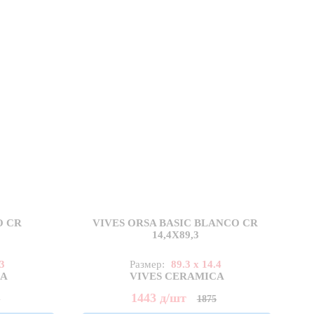
O CR
VIVES ORSA BASIC BLANCO CR
14,4X89,3
.3
Размер:
89.3 x 14.4
CA
VIVES CERAMICA
1443
д
/шт
5
1875