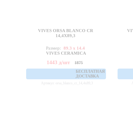
VIVES ORSA BLANCO CR
VI
14,4X89,3
Размер:
89.3 x 14.4
VIVES CERAMICA
1443
д
/шт
1875
БЕСПЛАТНАЯ
ДОСТАВКА
Артикул: orsa_blanco_cr_14,4x89,3