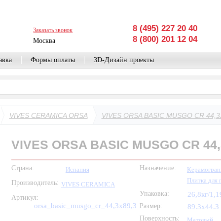
8 (495) 227 20 40
Заказать звонок
8 (800) 201 12 04
Москва
авка
Формы оплаты
3D-Дизайн проекты
VIVES CERAMICA ORSA
VIVES ORSA BASIC MUSGO CR 44,3
VIVES ORSA BASIC MUSGO CR 44,
Страна:
Назначение:
Испания
Керамогран
Плитка для 
Производитель:
VIVES CERAMICA
Упаковка:
26,8кг/1,
Артикул:
orsa_basic_musgo_cr_44,3x89,3
Размер:
89.3x44.3
Поверхность:
Матовый