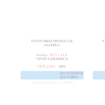
VIVES ORSA MUSGO CR
V
14,4X89,3
Размер:
89.3 x 14.4
VIVES CERAMICA
1443
д
/шт
1875
БЕСПЛАТНАЯ
ДОСТАВКА
Артикул: orsa_musgo_cr_14,4x89,3