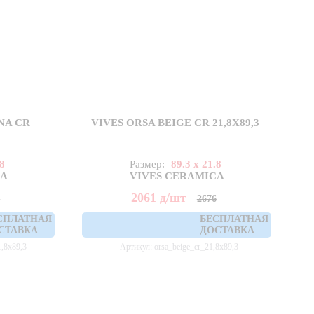
NA CR
VIVES ORSA BEIGE CR 21,8X89,3
.8
Размер:
89.3 x 21.8
CA
VIVES CERAMICA
2061
д
/шт
6
2676
СПЛАТНАЯ
БЕСПЛАТНАЯ
СТАВКА
ДОСТАВКА
1,8x89,3
Артикул: orsa_beige_cr_21,8x89,3