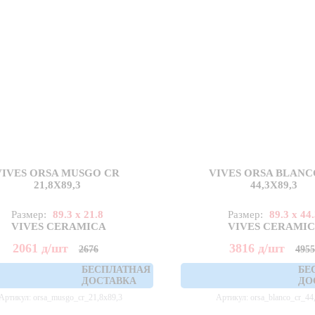
VIVES ORSA MUSGO CR
VIVES ORSA BLANC
21,8X89,3
44,3X89,3
Размер:
89.3 x 21.8
Размер:
89.3 x 44
VIVES CERAMICA
VIVES CERAMI
2061
д
/шт
3816
д
/шт
2676
495
БЕСПЛАТНАЯ
БЕ
ДОСТАВКА
ДО
Артикул: orsa_musgo_cr_21,8x89,3
Артикул: orsa_blanco_cr_44