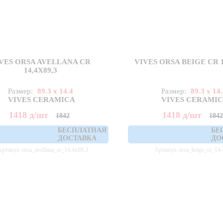
VES ORSA AVELLANA CR
VIVES ORSA BEIGE CR 1
14,4X89,3
Размер:
89.3 x 14.4
Размер:
89.3 x 14
VIVES CERAMICA
VIVES CERAMI
1418
д
/шт
1418
д
/шт
1842
184
БЕСПЛАТНАЯ
БЕ
ДОСТАВКА
ДО
Артикул: orsa_avellana_cr_14,4x89,3
Артикул: orsa_beige_cr_14,