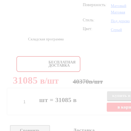
Поверхность:
Матовый
Матовая
Стиль:
Под дерево
Цвет:
Серый
Складская программа
БЕСПЛАТНАЯ
ДОСТАВКА
31085
в
/шт
40370
в
/шт
купить в
шт =
31085
в
в кор
Доставка
Сравнить