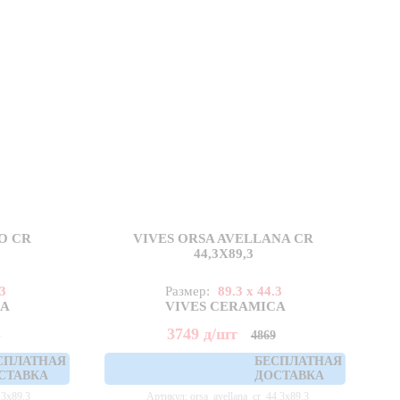
O CR
VIVES ORSA AVELLANA CR
44,3X89,3
.3
Размер:
89.3 x 44.3
CA
VIVES CERAMICA
3749
д
/шт
9
4869
СПЛАТНАЯ
БЕСПЛАТНАЯ
СТАВКА
ДОСТАВКА
,3x89,3
Артикул: orsa_avellana_cr_44,3x89,3