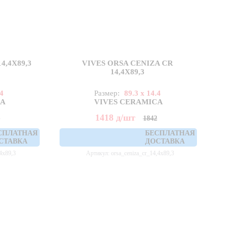
4,4X89,3
VIVES ORSA CENIZA CR
14,4X89,3
.4
Размер:
89.3 x 14.4
CA
VIVES CERAMICA
1418
д
/шт
2
1842
СПЛАТНАЯ
БЕСПЛАТНАЯ
СТАВКА
ДОСТАВКА
4x89,3
Артикул: orsa_ceniza_cr_14,4x89,3