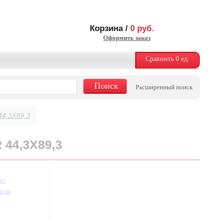
Корзина /
0
руб.
Оформить заказ
Сравнить
0
ед.
Расширенный поиск
4,3X89,3
44,3X89,3
ит
пола