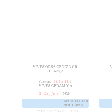
VIVES ORSA CENIZA CR
21,8X89,3
Размер:
89.3 x 21.8
VIVES CERAMICA
2025
д
/шт
2630
БЕСПЛАТНАЯ
ДОСТАВКА
Артикул: orsa_ceniza_cr_21,8x89,3