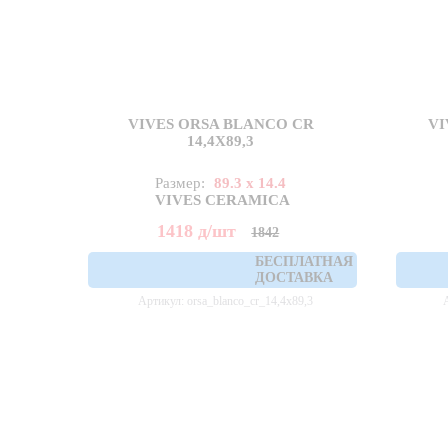
VIVES ORSA BLANCO CR
VI
14,4X89,3
Размер:
89.3 x 14.4
VIVES CERAMICA
1418
д
/шт
1842
БЕСПЛАТНАЯ
ДОСТАВКА
Артикул: orsa_blanco_cr_14,4x89,3