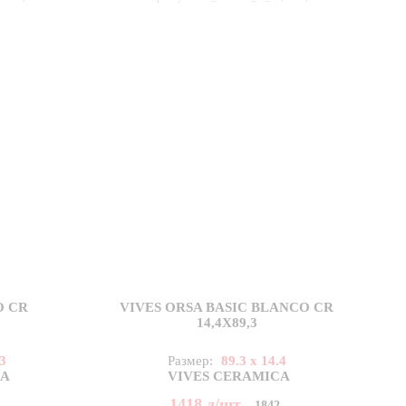
O CR
VIVES ORSA BASIC BLANCO CR
14,4X89,3
.3
Размер:
89.3 x 14.4
CA
VIVES CERAMICA
1418
д
/шт
9
1842