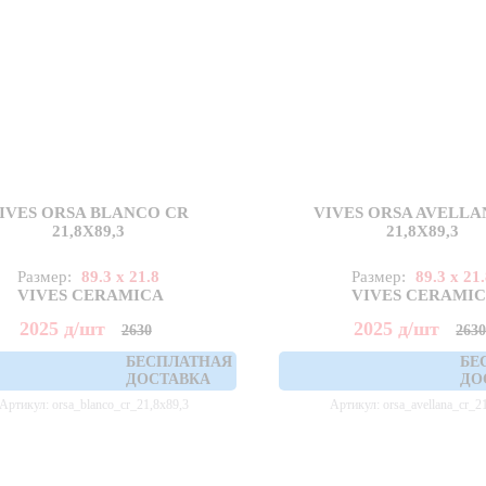
IVES ORSA BLANCO CR
VIVES ORSA AVELLA
21,8X89,3
21,8X89,3
Размер:
89.3 x 21.8
Размер:
89.3 x 21
VIVES CERAMICA
VIVES CERAMI
2025
д
/шт
2025
д
/шт
2630
263
БЕСПЛАТНАЯ
БЕ
ДОСТАВКА
ДО
Артикул: orsa_blanco_cr_21,8x89,3
Артикул: orsa_avellana_cr_2