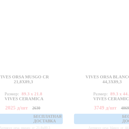
VIVES ORSA MUSGO CR
VIVES ORSA BLANC
21,8X89,3
44,3X89,3
Размер:
89.3 x 21.8
Размер:
89.3 x 44
VIVES CERAMICA
VIVES CERAMI
2025
д
/шт
3749
д
/шт
2630
486
БЕСПЛАТНАЯ
БЕ
ДОСТАВКА
ДО
Артикул: orsa_musgo_cr_21,8x89,3
Артикул: orsa_blanco_cr_44