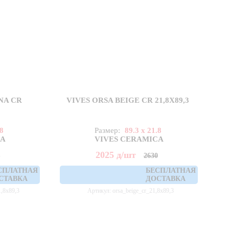
NA CR
VIVES ORSA BEIGE CR 21,8X89,3
.8
Размер:
89.3 x 21.8
CA
VIVES CERAMICA
2025
д
/шт
0
2630
СПЛАТНАЯ
БЕСПЛАТНАЯ
СТАВКА
ДОСТАВКА
1,8x89,3
Артикул: orsa_beige_cr_21,8x89,3