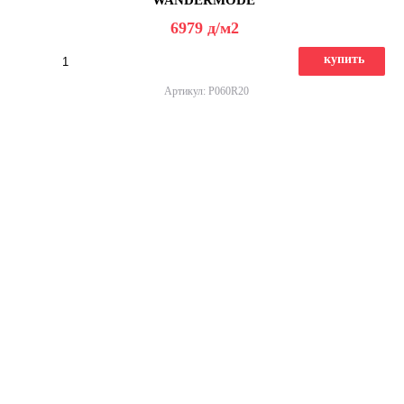
6979
д
/м2
купить
Артикул: P060R20