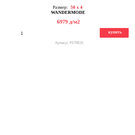
Размер:
50 x 4
WANDERMODE
6979
д
/м2
купить
Артикул: P070R20