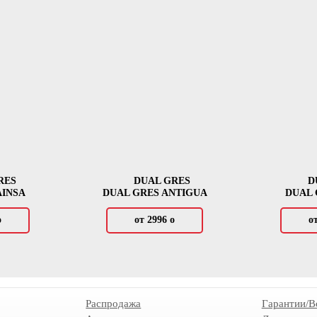
RES
DUAL GRES
D
AINSA
DUAL GRES ANTIGUA
DUAL 
о
от 2996
о
о
Распродажа
Гарантии/В