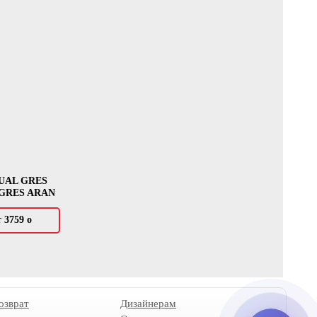
UAL GRES
GRES ARAN
т 3759
о
озврат
Дизайнерам