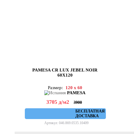
PAMESA CR LUX JEBEL NOIR
60X120
Размер:
120 x 60
PAMESA
3705
д
/м2
3900
БЕСПЛАТНАЯ
ДОСТАВКА
Артикул: 046.869.0535.10409