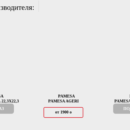
зводителя:
SA
PAMESA
22,3X22,3
PAMESA AGERI
PAMES
АЗ
ПО
от 1900
о