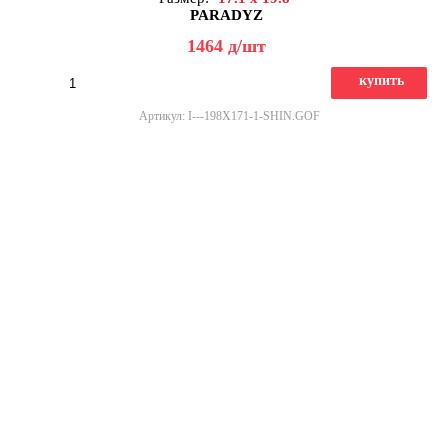
PARADYZ
1464
д
/шт
купить
Артикул: I---198X171-1-SHIN.GOF