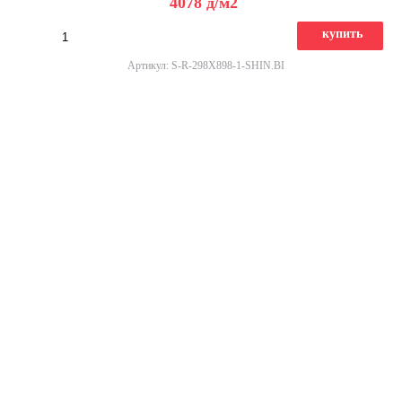
4078
д
/м2
купить
Артикул: S-R-298X898-1-SHIN.BI