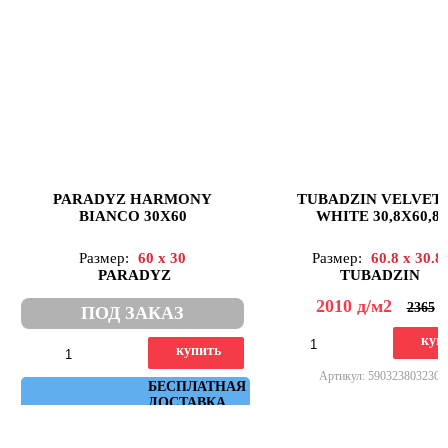
PARADYZ HARMONY
TUBADZIN VELVET
BIANCO 30X60
WHITE 30,8X60,8
Размер:
60 x 30
Размер:
60.8 x 30.8
PARADYZ
TUBADZIN
2010
д
/м2
2365
ПОД ЗАКАЗ
куп
купить
Артикул: 5903238032308
Артикул: 5902610510557
БЕСПЛАТНАЯ
ДОСТАВКА