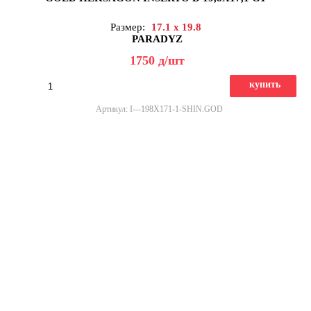
Размер:
17.1 x 19.8
PARADYZ
1750
д
/шт
купить
Артикул: I---198X171-1-SHIN.GOD