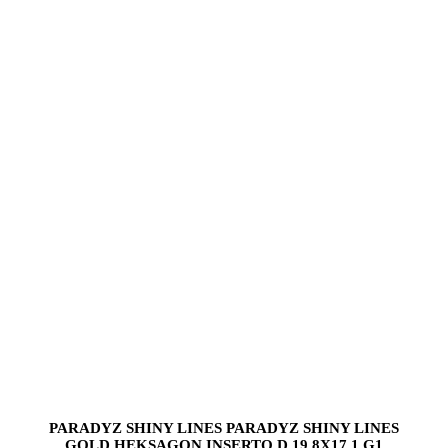
PARADYZ SHINY LINES PARADYZ SHINY LINES
GOLD HEKSAGON INSERTO D 19,8X17,1 G1