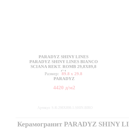
PARADYZ SHINY LINES
PARADYZ SHINY LINES BIANCO
SCIANA REKT. ROMB 29,8X89,8
G1
Размер:
89.8 x 29.8
PARADYZ
4420
д
/м2
Артикул: S-R-298X898-1-SHIN.BIRO
Керамогранит PARADYZ SHINY L