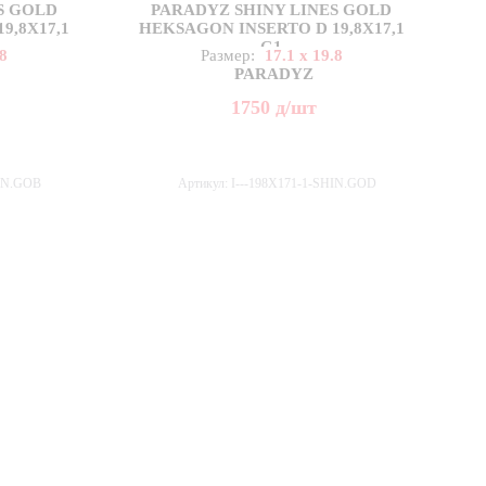
S GOLD
PARADYZ SHINY LINES GOLD
9,8X17,1
HEKSAGON INSERTO D 19,8X17,1
G1
.8
Размер:
17.1 x 19.8
PARADYZ
1750
д
/шт
HIN.GOB
Артикул: I---198X171-1-SHIN.GOD