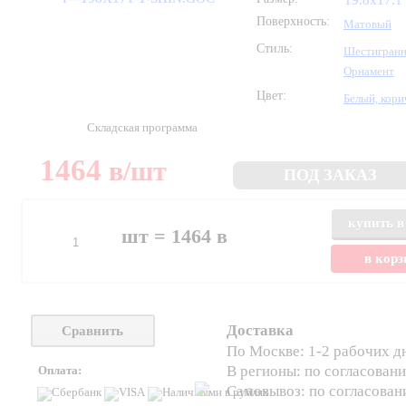
19.8x17.1
Поверхность:
Матовый
Стиль:
Шестигран
Орнамент
Цвет:
Белый, кор
Складская программа
1464
в
/шт
ПОД ЗАКАЗ
купить в
шт =
1464
в
в кор
Доставка
Сравнить
По Москве: 1-2 рабочих д
В регионы: по согласован
Оплата:
Самовывоз: по согласова