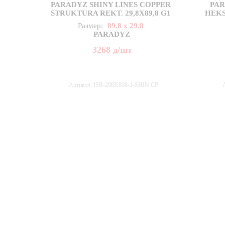
PARADYZ SHINY LINES COPPER
PAR
STRUKTURA REKT. 29,8X89,8 G1
HEKS
Размер:
89.8 x 29.8
PARADYZ
3268
д
/шт
Артикул: ISR-298X898-1-SHIN.CP