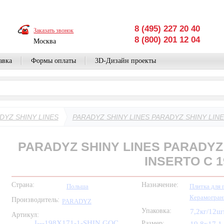
8 (495) 227 20 40
Заказать звонок
8 (800) 201 12 04
Москва
авка
Формы оплаты
3D-Дизайн проекты
DYZ SHINY LINES
PARADYZ SHINY LINES PARADYZ SHINY LIN
PARADYZ SHINY LINES PARADYZ
INSERTO C 1
Страна:
Назначение:
Польша
Плитка для 
Керамогран
Производитель:
PARADYZ
Упаковка:
7,2кг/12ш
Артикул:
I---198X171-1-SHIN.GOC
Размер: