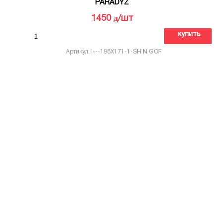
PARADYZ
д
1450
/шт
купить
Артикул: I---198X171-1-SHIN.GOF