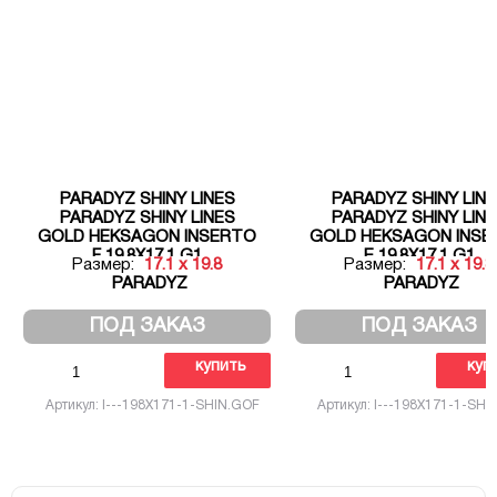
PARADYZ SHINY LINES
PARADYZ SHINY LIN
PARADYZ SHINY LINES
PARADYZ SHINY LIN
GOLD HEKSAGON INSERTO
GOLD HEKSAGON INSE
F 19,8X17,1 G1
E 19,8X17,1 G1
Размер:
17.1 x 19.8
Размер:
17.1 x 19.8
PARADYZ
PARADYZ
ПОД ЗАКАЗ
ПОД ЗАКАЗ
купить
куп
Артикул: I---198X171-1-SHIN.GOF
Артикул: I---198X171-1-SHI