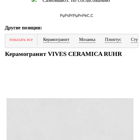
Самовывоз: по согласованию
Другие позиции:
показать все
Керамогранит
Мозаика
Плинтус
Ступ
Керамогранит VIVES CERAMICA RUHR