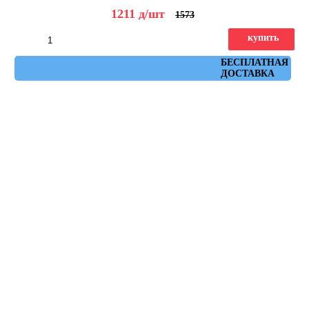
1211
д
/шт
1573
купить
Артикул: ruhr_antracita_30x60
БЕСПЛАТНАЯ
ДОСТАВКА