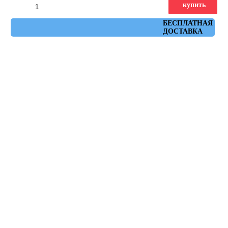
купить
Артикул: ruhr_blanco_60x60
БЕСПЛАТНАЯ
ДОСТАВКА