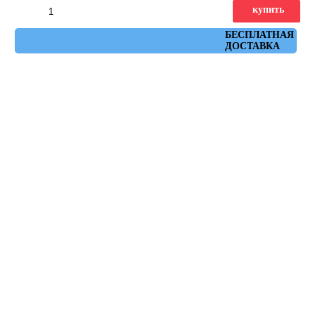
купить
Артикул: ruhr_vison_30x60
БЕСПЛАТНАЯ
ДОСТАВКА