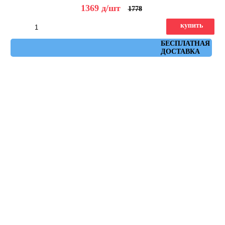
1369
д
/шт
1778
купить
Артикул: ruhr_moka_spr_29,3x59,3
БЕСПЛАТНАЯ
ДОСТАВКА