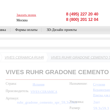
8 (495) 227 20 40
Заказать звонок
8 (800) 201 12 04
Москва
авка
Формы оплаты
3D-Дизайн проекты
VIVES CERAMICA RUHR
VIVES RUHR GRADONE CEMENTO SP
VIVES RUHR GRADONE CEMENTO S
Страна:
Назначение:
Испания
Ступени
Керамогран
Производитель:
VIVES CERAMICA
Плитка для 
Артикул:
Упаковка:
2шт
ruhr_gradone_cemento_spr_59,3x59,3
Размер:
59.3x59.3