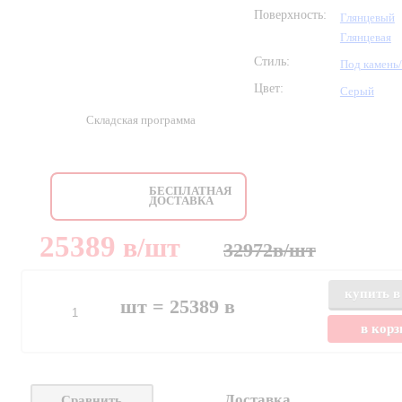
Поверхность:
Глянцевый
Глянцевая
Стиль:
Под камень
Цвет:
Серый
Складская программа
БЕСПЛАТНАЯ
ДОСТАВКА
25389
в
/шт
32972
в
/шт
купить в
шт =
25389
в
в кор
Доставка
Сравнить