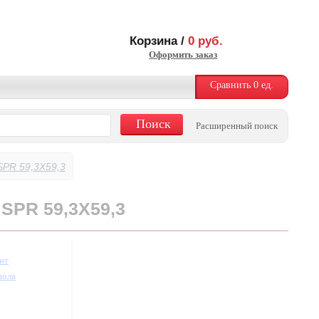
Корзина /
0
руб.
Оформить заказ
Сравнить
0
ед.
Расширенный поиск
R 59,3X59,3
PR 59,3X59,3
ит
пола