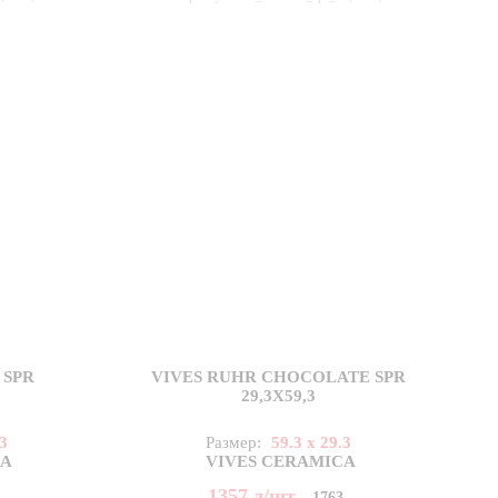
 SPR
VIVES RUHR CHOCOLATE SPR
29,3X59,3
.3
Размер:
59.3 x 29.3
CA
VIVES CERAMICA
1357
д
/шт
3
1763