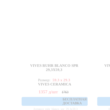
VIVES RUHR BLANCO SPR
VI
29,3X59,3
Размер:
59.3 x 29.3
VIVES CERAMICA
1357
д
/шт
1763
БЕСПЛАТНАЯ
ДОСТАВКА
Артикул: ruhr_blanco_spr_29,3x59,3
А