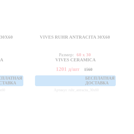
30X60
VIVES RUHR ANTRACITA 30X60
Размер:
60 x 30
CA
VIVES CERAMICA
1201
д
/шт
0
1560
СПЛАТНАЯ
БЕСПЛАТНАЯ
СТАВКА
ДОСТАВКА
0x60
Артикул: ruhr_antracita_30x60