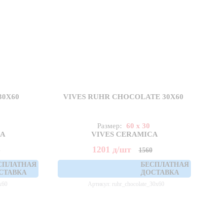
30X60
VIVES RUHR CHOCOLATE 30X60
Размер:
60 x 30
CA
VIVES CERAMICA
1201
д
/шт
0
1560
СПЛАТНАЯ
БЕСПЛАТНАЯ
СТАВКА
ДОСТАВКА
x60
Артикул: ruhr_chocolate_30x60