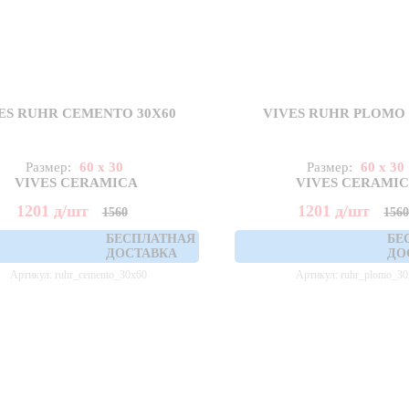
ES RUHR CEMENTO 30X60
VIVES RUHR PLOMO 
Размер:
60 x 30
Размер:
60 x 30
VIVES CERAMICA
VIVES CERAMI
1201
д
/шт
1201
д
/шт
1560
156
БЕСПЛАТНАЯ
БЕ
ДОСТАВКА
ДО
Артикул: ruhr_cemento_30x60
Артикул: ruhr_plomo_3