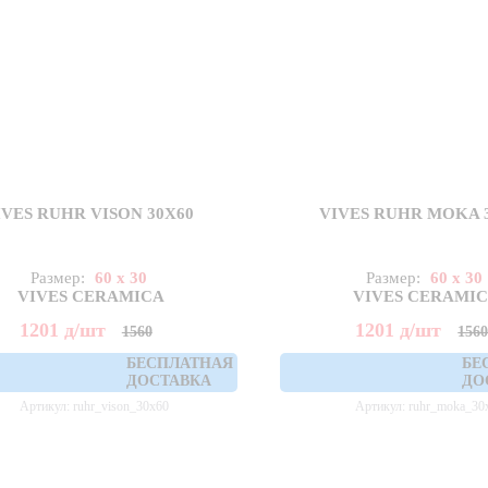
IVES RUHR VISON 30X60
VIVES RUHR MOKA 
Размер:
60 x 30
Размер:
60 x 30
VIVES CERAMICA
VIVES CERAMI
1201
д
/шт
1201
д
/шт
1560
156
БЕСПЛАТНАЯ
БЕ
ДОСТАВКА
ДО
Артикул: ruhr_vison_30x60
Артикул: ruhr_moka_30