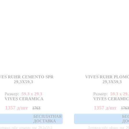
VES RUHR CEMENTO SPR
VIVES RUHR PLOMO
29,3X59,3
29,3X59,3
Размер:
59.3 x 29.3
Размер:
59.3 x 29
VIVES CERAMICA
VIVES CERAMI
1357
д
/шт
1357
д
/шт
1763
176
БЕСПЛАТНАЯ
БЕ
ДОСТАВКА
ДО
ртикул: ruhr_cemento_spr_29,3x59,3
Артикул: ruhr_plomo_spr_29