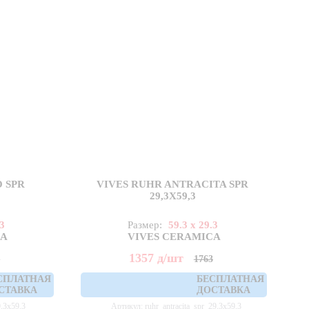
 SPR
VIVES RUHR ANTRACITA SPR
29,3X59,3
.3
Размер:
59.3 x 29.3
CA
VIVES CERAMICA
1357
д
/шт
3
1763
СПЛАТНАЯ
БЕСПЛАТНАЯ
СТАВКА
ДОСТАВКА
,3x59,3
Артикул: ruhr_antracita_spr_29,3x59,3