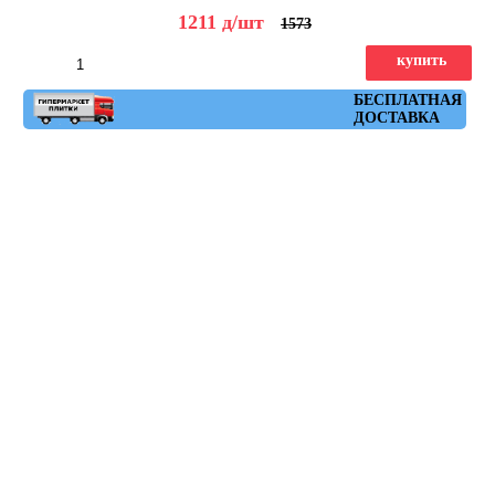
1211
д
/шт
1573
купить
Артикул: ruhr_antracita_30x60
БЕСПЛАТНАЯ
ДОСТАВКА