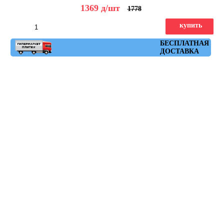
1369
д
/шт
1778
купить
Артикул: ruhr_moka_spr_29,3x59,3
БЕСПЛАТНАЯ
ДОСТАВКА