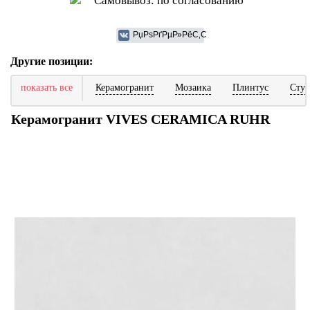
Самовывоз: по согласованию
Другие позиции:
показать все
Керамогранит
Мозаика
Плинтус
Ступ
Керамогранит VIVES CERAMICA RUHR