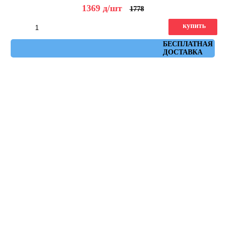
1369
д
/шт
1778
купить
Артикул: ruhr_moka_spr_29,3x59,3
БЕСПЛАТНАЯ
ДОСТАВКА