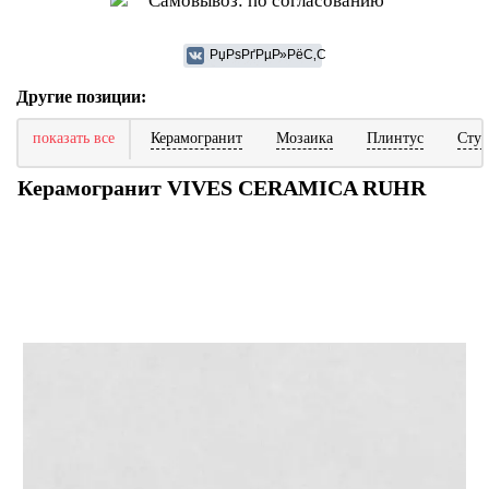
Самовывоз: по согласованию
Другие позиции:
показать все
Керамогранит
Мозаика
Плинтус
Ступ
Керамогранит VIVES CERAMICA RUHR