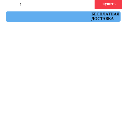
купить
Артикул: ruhr_vison_30x60
БЕСПЛАТНАЯ
ДОСТАВКА