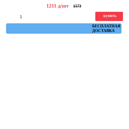
1211
д
/шт
1573
купить
Артикул: ruhr_antracita_30x60
БЕСПЛАТНАЯ
ДОСТАВКА