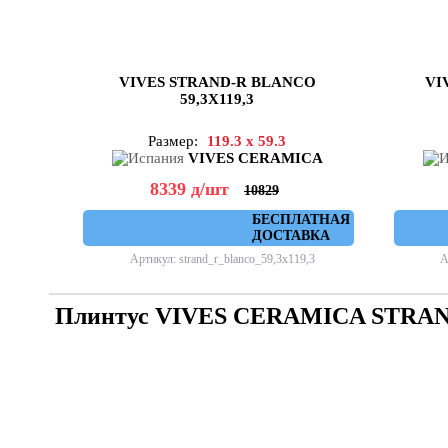
VIVES STRAND-R BLANCO
VI
59,3X119,3
Размер:
119.3 x 59.3
VIVES CERAMICA
8339
д
/шт
10829
БЕСПЛАТНАЯ
ДОСТАВКА
Артикул: strand_r_blanco_59,3x119,3
А
Плинтус VIVES CERAMICA STRA