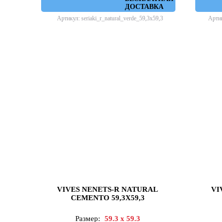
ДОСТАВКА
Артикул: seriaki_r_natural_verde_59,3x59,3
Артик
VIVES NENETS-R NATURAL
VI
CEMENTO 59,3X59,3
Размер:
59.3 x 59.3