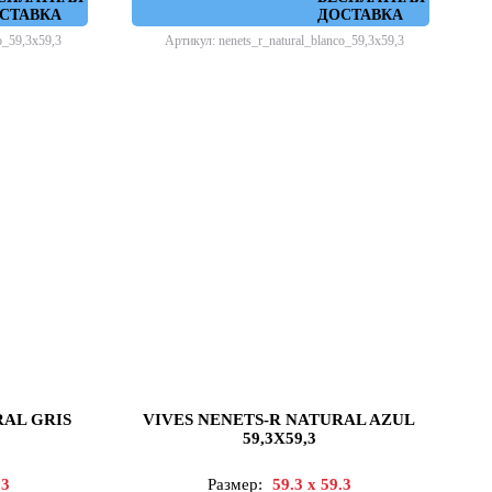
СТАВКА
ДОСТАВКА
o_59,3x59,3
Артикул: nenets_r_natural_blanco_59,3x59,3
RAL GRIS
VIVES NENETS-R NATURAL AZUL
59,3X59,3
.3
Размер:
59.3 x 59.3