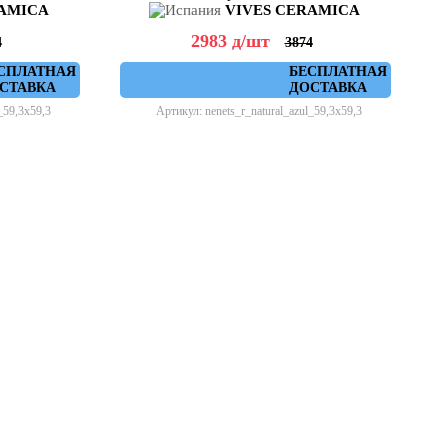
RAMICA
VIVES CERAMICA
2983
д
/шт
4
3874
СПЛАТНАЯ
БЕСПЛАТНАЯ
СТАВКА
ДОСТАВКА
_59,3x59,3
Артикул: nenets_r_natural_azul_59,3x59,3