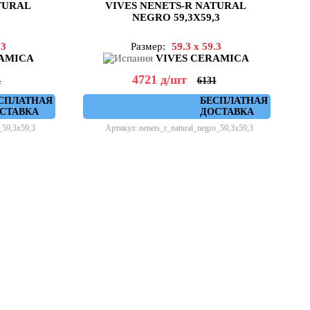
TURAL
VIVES NENETS-R NATURAL
NEGRO 59,3X59,3
.3
Размер:
59.3 x 59.3
RAMICA
VIVES CERAMICA
4721
д
/шт
1
6131
СПЛАТНАЯ
БЕСПЛАТНАЯ
СТАВКА
ДОСТАВКА
_59,3x59,3
Артикул: nenets_r_natural_negro_59,3x59,3