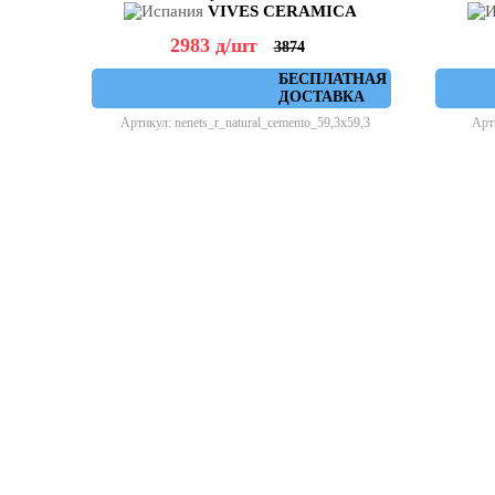
VIVES CERAMICA
2983
д
/шт
3874
БЕСПЛАТНАЯ
ДОСТАВКА
Артикул: nenets_r_natural_cemento_59,3x59,3
Арти