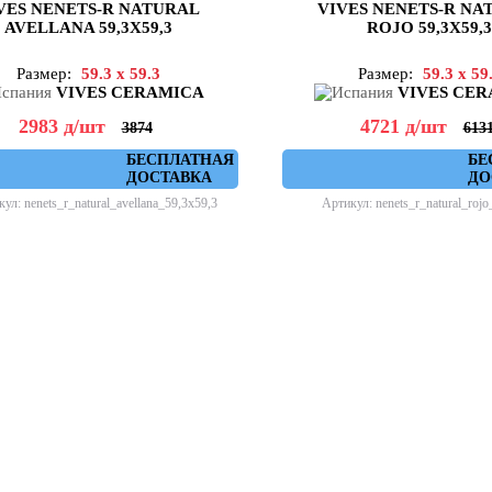
VES NENETS-R NATURAL
VIVES NENETS-R NA
AVELLANA 59,3X59,3
ROJO 59,3X59,3
Размер:
59.3 x 59.3
Размер:
59.3 x 59
VIVES CERAMICA
VIVES CE
2983
д
/шт
4721
д
/шт
3874
613
БЕСПЛАТНАЯ
БЕ
ДОСТАВКА
ДО
ул: nenets_r_natural_avellana_59,3x59,3
Артикул: nenets_r_natural_rojo