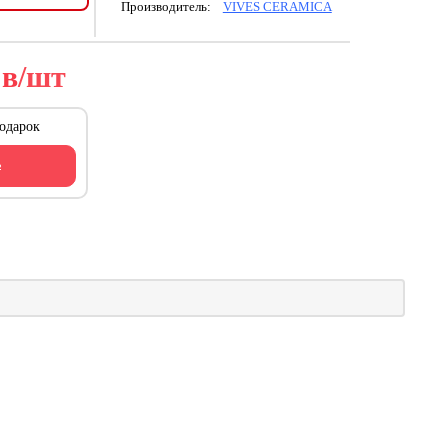
Производитель:
VIVES CERAMICA
0
в
/шт
одарок
ь