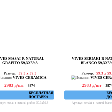
IVES MASAI-R NATURAL
VIVES SERIAKI-R N
GRAFITO 59,3X59,3
BLANCO 59,3X59
Размер:
59.3 x 59.3
Размер:
59.3 x 59
VIVES CERAMICA
VIVES CE
2983
д
/шт
2983
д
/шт
3874
387
БЕСПЛАТНАЯ
БЕ
ДОСТАВКА
ДО
кул: masai_r_natural_grafito_59,3x59,3
Артикул: seriaki_r_natural_blan