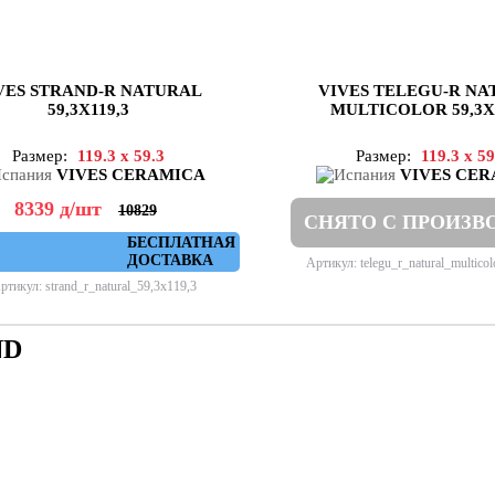
VES STRAND-R NATURAL
VIVES TELEGU-R NA
59,3X119,3
MULTICOLOR 59,3X1
Размер:
119.3 x 59.3
Размер:
119.3 x 59
VIVES CERAMICA
VIVES CE
8339
д
/шт
10829
СНЯТО С ПРОИЗВ
БЕСПЛАТНАЯ
ДОСТАВКА
Артикул: telegu_r_natural_multico
ртикул: strand_r_natural_59,3x119,3
ND