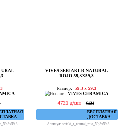
ATURAL
VIVES SERIAKI-R NATURAL
,3
ROJO 59,3X59,3
.3
Размер:
59.3 x 59.3
RAMICA
VIVES CERAMICA
4721
д
/шт
4
6131
СПЛАТНАЯ
БЕСПЛАТНАЯ
СТАВКА
ДОСТАВКА
co_59,3x59,3
Артикул: seriaki_r_natural_rojo_59,3x59,3