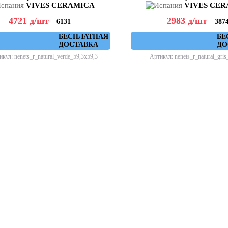
VIVES CERAMICA
VIVES CE
4721
д
/шт
2983
д
/шт
6131
387
БЕСПЛАТНАЯ
БЕ
ДОСТАВКА
ДО
кул: nenets_r_natural_verde_59,3x59,3
Артикул: nenets_r_natural_gris