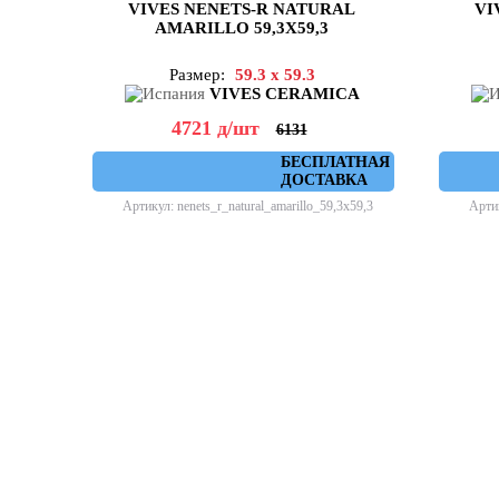
VIVES NENETS-R NATURAL
VI
AMARILLO 59,3X59,3
Размер:
59.3 x 59.3
VIVES CERAMICA
4721
д
/шт
6131
БЕСПЛАТНАЯ
ДОСТАВКА
Артикул: nenets_r_natural_amarillo_59,3x59,3
Артик