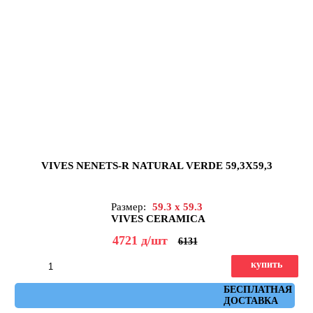
VIVES NENETS-R NATURAL VERDE 59,3X59,3
Размер:
59.3 x 59.3
VIVES CERAMICA
4721
д
/шт
6131
купить
Артикул: nenets_r_natural_verde_59,3x59,3
БЕСПЛАТНАЯ
ДОСТАВКА