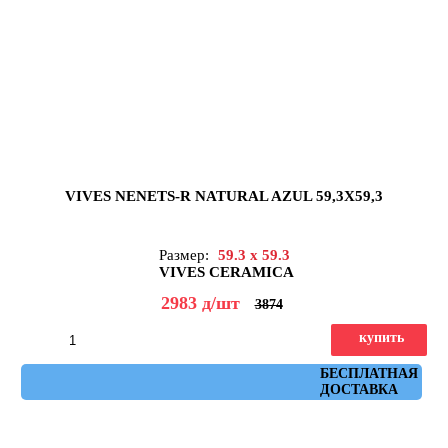
VIVES NENETS-R NATURAL AZUL 59,3X59,3
Размер:
59.3 x 59.3
VIVES CERAMICA
2983
д
/шт
3874
купить
Артикул: nenets_r_natural_azul_59,3x59,3
БЕСПЛАТНАЯ
ДОСТАВКА