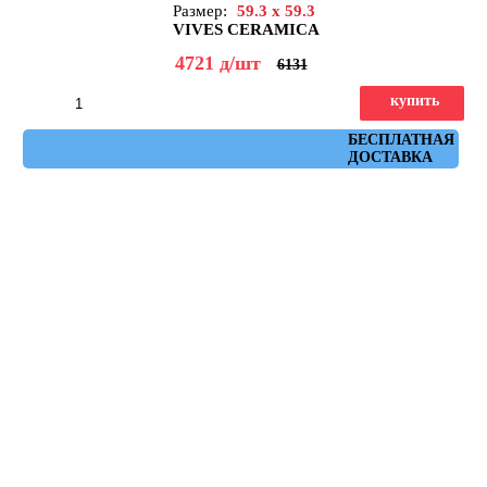
Размер:
59.3 x 59.3
VIVES CERAMICA
4721
д
/шт
6131
купить
Артикул: nenets_r_natural_amarillo_59,3x59,3
БЕСПЛАТНАЯ
ДОСТАВКА