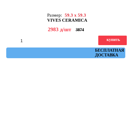
Размер:
59.3 x 59.3
VIVES CERAMICA
2983
д
/шт
3874
купить
Артикул: nenets_r_natural_gris_59,3x59,3
БЕСПЛАТНАЯ
ДОСТАВКА