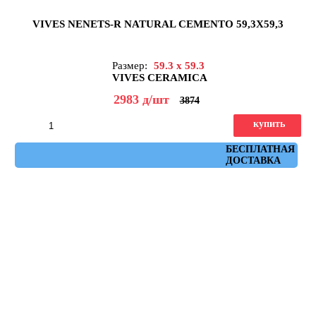
VIVES NENETS-R NATURAL CEMENTO 59,3X59,3
Размер:
59.3 x 59.3
VIVES CERAMICA
2983
д
/шт
3874
купить
Артикул: nenets_r_natural_cemento_59,3x59,3
БЕСПЛАТНАЯ
ДОСТАВКА