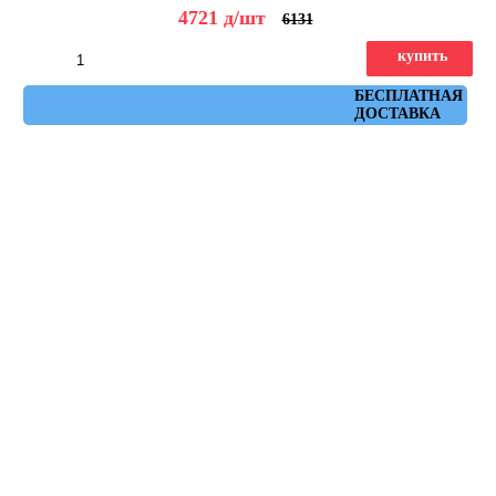
4721
д
/шт
6131
купить
Артикул: nenets_r_natural_rojo_59,3x59,3
БЕСПЛАТНАЯ
ДОСТАВКА