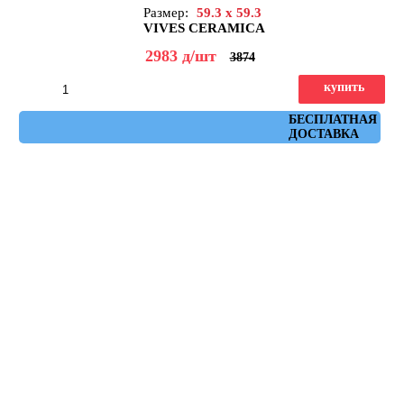
Размер:
59.3 x 59.3
VIVES CERAMICA
2983
д
/шт
3874
купить
Артикул: masai_r_natural_grafito_59,3x59,3
БЕСПЛАТНАЯ
ДОСТАВКА