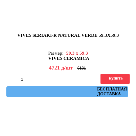
VIVES SERIAKI-R NATURAL VERDE 59,3X59,3
Размер:
59.3 x 59.3
VIVES CERAMICA
4721
д
/шт
6131
купить
Артикул: seriaki_r_natural_verde_59,3x59,3
БЕСПЛАТНАЯ
ДОСТАВКА