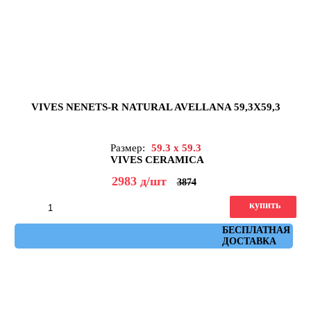
VIVES NENETS-R NATURAL AVELLANA 59,3X59,3
Размер:
59.3 x 59.3
VIVES CERAMICA
2983
д
/шт
3874
купить
Артикул: nenets_r_natural_avellana_59,3x59,3
БЕСПЛАТНАЯ
ДОСТАВКА