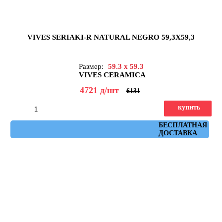
VIVES SERIAKI-R NATURAL NEGRO 59,3X59,3
Размер:
59.3 x 59.3
VIVES CERAMICA
4721
д
/шт
6131
купить
Артикул: seriaki_r_natural_negro_59,3x59,3
БЕСПЛАТНАЯ
ДОСТАВКА