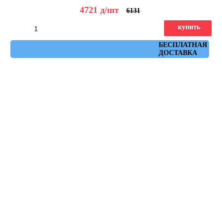
4721
д
/шт
6131
купить
Артикул: seriaki_r_natural_rojo_59,3x59,3
БЕСПЛАТНАЯ
ДОСТАВКА