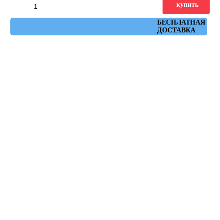
купить
Артикул: strand_r_blanco_59,3x119,3
БЕСПЛАТНАЯ
ДОСТАВКА