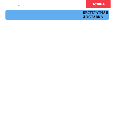
купить
Артикул: seriaki_r_natural_amarillo_59,3x59,3
БЕСПЛАТНАЯ
ДОСТАВКА