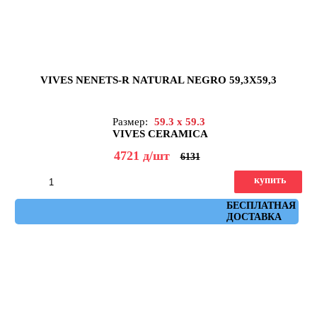
VIVES NENETS-R NATURAL NEGRO 59,3X59,3
Размер:
59.3 x 59.3
VIVES CERAMICA
4721
д
/шт
6131
купить
Артикул: nenets_r_natural_negro_59,3x59,3
БЕСПЛАТНАЯ
ДОСТАВКА