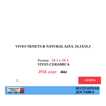
VIVES NENETS-R NATURAL AZUL 59,3X59,3
Размер:
59.3 x 59.3
VIVES CERAMICA
2958
д
/шт
3842
купить
Артикул: nenets_r_natural_azul_59,3x59,3
БЕСПЛАТНАЯ
ДОСТАВКА