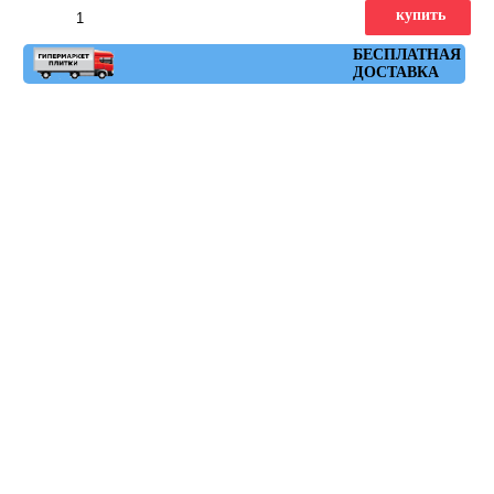
купить
Артикул: seriaki_r_natural_amarillo_59,3x59,3
БЕСПЛАТНАЯ
ДОСТАВКА