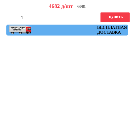
4682
д
/шт
6081
купить
Артикул: seriaki_r_natural_rojo_59,3x59,3
БЕСПЛАТНАЯ
ДОСТАВКА