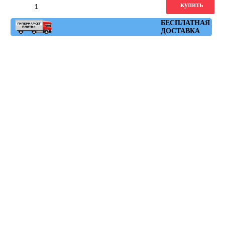
купить
Артикул: strand_r_blanco_59,3x119,3
БЕСПЛАТНАЯ
ДОСТАВКА