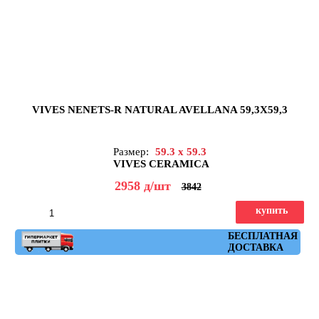
VIVES NENETS-R NATURAL AVELLANA 59,3X59,3
Размер:
59.3 x 59.3
VIVES CERAMICA
2958
д
/шт
3842
купить
Артикул: nenets_r_natural_avellana_59,3x59,3
БЕСПЛАТНАЯ
ДОСТАВКА