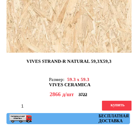
VIVES STRAND-R NATURAL 59,3X59,3
Размер:
59.3 x 59.3
VIVES CERAMICA
2866
д
/шт
3722
купить
Артикул: strand_r_natural_59,3x59,3
БЕСПЛАТНАЯ
ДОСТАВКА