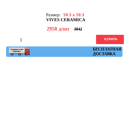
Размер:
59.3 x 59.3
VIVES CERAMICA
2958
д
/шт
3842
купить
Артикул: nenets_r_natural_gris_59,3x59,3
БЕСПЛАТНАЯ
ДОСТАВКА