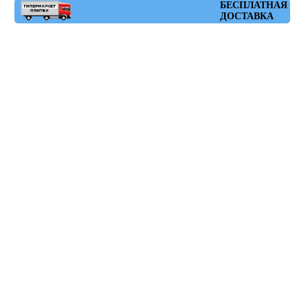
Артикул: nenets_r_natural_blanco_59,3x59,3
БЕСПЛАТНАЯ
ДОСТАВКА