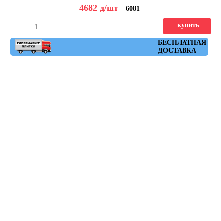
4682
д
/шт
6081
купить
Артикул: nenets_r_natural_rojo_59,3x59,3
БЕСПЛАТНАЯ
ДОСТАВКА