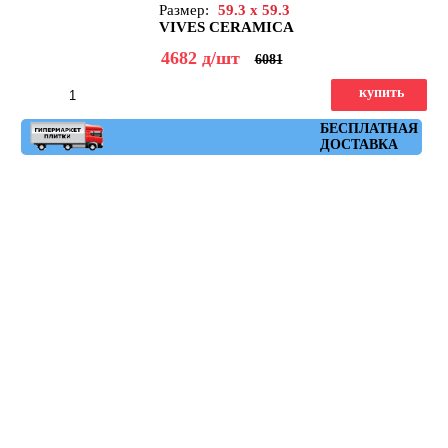
Размер:
59.3 x 59.3
VIVES CERAMICA
4682
д
/шт
6081
купить
Артикул: nenets_r_natural_amarillo_59,3x59,3
БЕСПЛАТНАЯ
ДОСТАВКА