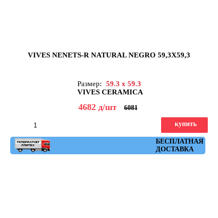
VIVES NENETS-R NATURAL NEGRO 59,3X59,3
Размер:
59.3 x 59.3
VIVES CERAMICA
4682
д
/шт
6081
купить
Артикул: nenets_r_natural_negro_59,3x59,3
БЕСПЛАТНАЯ
ДОСТАВКА