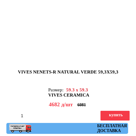
VIVES NENETS-R NATURAL VERDE 59,3X59,3
Размер:
59.3 x 59.3
VIVES CERAMICA
4682
д
/шт
6081
купить
Артикул: nenets_r_natural_verde_59,3x59,3
БЕСПЛАТНАЯ
ДОСТАВКА