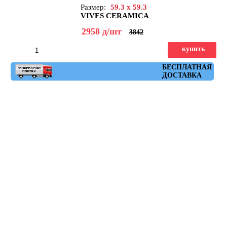
Размер:
59.3 x 59.3
VIVES CERAMICA
2958
д
/шт
3842
купить
Артикул: masai_r_natural_grafito_59,3x59,3
БЕСПЛАТНАЯ
ДОСТАВКА