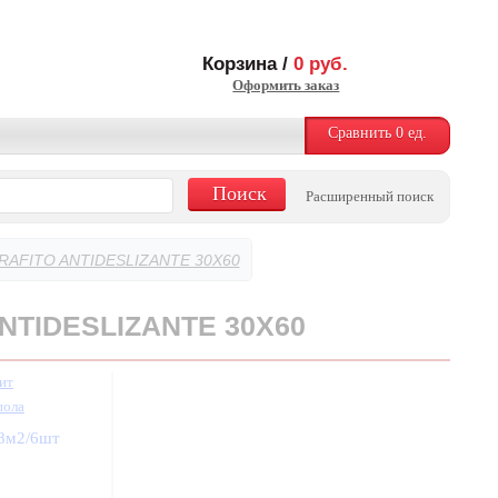
Корзина /
0
руб.
Оформить заказ
Сравнить
0
ед.
Расширенный поиск
RAFITO ANTIDESLIZANTE 30X60
NTIDESLIZANTE 30X60
ит
пола
08м2/6шт