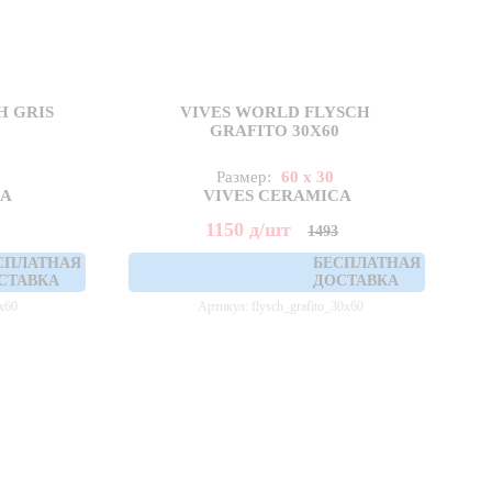
H GRIS
VIVES WORLD FLYSCH
GRAFITO 30X60
Размер:
60 x 30
CA
VIVES CERAMICA
1150
д
/шт
1493
СПЛАТНАЯ
БЕСПЛАТНАЯ
СТАВКА
ДОСТАВКА
x60
Артикул: flysch_grafito_30x60