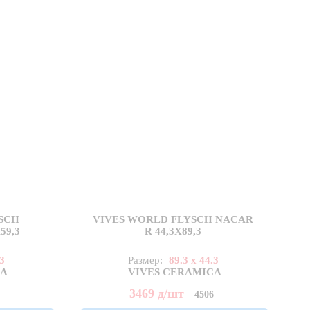
SCH
VIVES WORLD FLYSCH NACAR
59,3
R 44,3X89,3
.3
Размер:
89.3 x 44.3
CA
VIVES CERAMICA
3469
д
/шт
2
4506