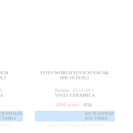
SCH
VIVES WORLD FLYSCH NACAR
9,3
SPR 59,3X59,3
.3
Размер:
59.3 x 59.3
CA
VIVES CERAMICA
2866
д
/шт
3722
СПЛАТНАЯ
БЕСПЛАТНАЯ
СТАВКА
ДОСТАВКА
9,3x59,3
Артикул: flysch_nacar_spr_59,3x59,3