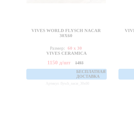
VIVES WORLD FLYSCH NACAR
VIV
30X60
Размер:
60 x 30
VIVES CERAMICA
1150
д
/шт
1493
БЕСПЛАТНАЯ
ДОСТАВКА
Артикул: flysch_nacar_30x60