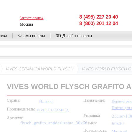
8 (495) 227 20 40
Заказать звонок
8 (800) 201 12 04
Москва
авка
Формы оплаты
3D-Дизайн проекты
VIVES CERAMICA WORLD FLYSCH
VIVES WORLD FLYSCH G
VIVES WORLD FLYSCH GRAFITO A
Страна:
Назначение:
Испания
Керамогран
Плитка для 
Производитель:
VIVES CERAMICA
Упаковка:
23,1кг/1,
Артикул:
flysch_grafito_antideslizante_30x60
Размер:
60x30
Поверхность:
Матовый