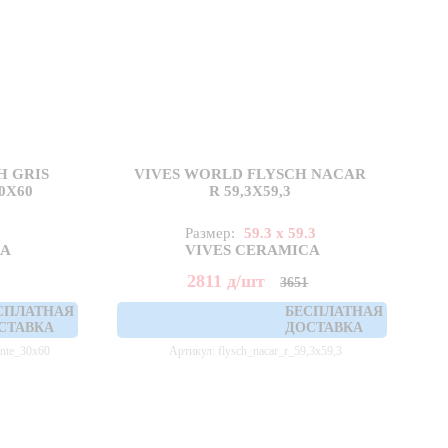
H GRIS
VIVES WORLD FLYSCH NACAR
0X60
R 59,3X59,3
Размер:
59.3 x 59.3
CA
VIVES CERAMICA
2811
д
/шт
3651
СПЛАТНАЯ
БЕСПЛАТНАЯ
СТАВКА
ДОСТАВКА
ante_30x60
Артикул: flysch_nacar_r_59,3x59,3