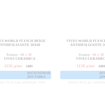
ES WORLD FLYSCH BEIGE
VIVES WORLD FLYSC
NTIDESLIZANTE 30X60
ANTIDESLIZANTE 3
Размер:
60 x 30
Размер:
60 x 30
VIVES CERAMICA
VIVES CERAMI
1150
д
/шт
1150
д
/шт
1493
1493
БЕСПЛАТНАЯ
БЕ
ДОСТАВКА
ДО
кул: flysch_beige_antideslizante_30x60
Артикул: flysch_gris_antidesliz