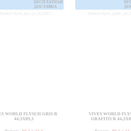
БЕСПЛАТНАЯ
БЕ
ДОСТАВКА
ДО
Артикул: flysch_gris_spr_59,3x59,3
Артикул: flysch_grafito_spr_
ES WORLD FLYSCH GRIS R
VIVES WORLD FLY
44,3X89,3
GRAFITO R 44,3X8