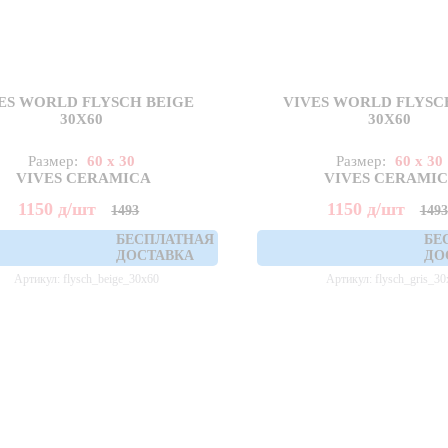
ES WORLD FLYSCH BEIGE
VIVES WORLD FLYSC
30X60
30X60
Размер:
60 x 30
Размер:
60 x 30
VIVES CERAMICA
VIVES CERAMI
1150
д
/шт
1150
д
/шт
1493
1493
БЕСПЛАТНАЯ
БЕ
ДОСТАВКА
ДО
Артикул: flysch_beige_30x60
Артикул: flysch_gris_30