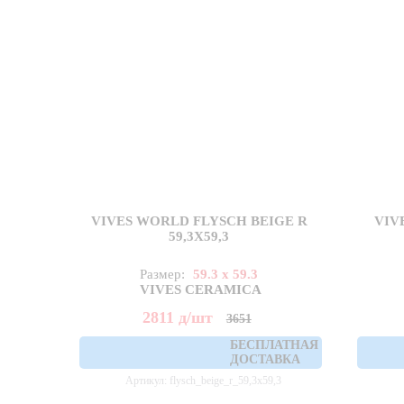
VIVES WORLD FLYSCH BEIGE R
VIV
59,3X59,3
Размер:
59.3 x 59.3
VIVES CERAMICA
2811
д
/шт
3651
БЕСПЛАТНАЯ
ДОСТАВКА
Артикул: flysch_beige_r_59,3x59,3