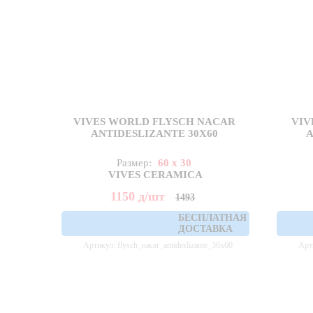
VIVES WORLD FLYSCH NACAR
VIV
ANTIDESLIZANTE 30X60
A
Размер:
60 x 30
VIVES CERAMICA
1150
д
/шт
1493
БЕСПЛАТНАЯ
ДОСТАВКА
Артикул: flysch_nacar_antideslizante_30x60
Арти