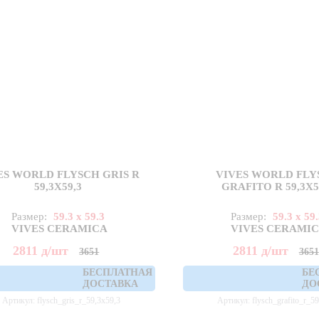
ES WORLD FLYSCH GRIS R
VIVES WORLD FLY
59,3X59,3
GRAFITO R 59,3X5
Размер:
59.3 x 59.3
Размер:
59.3 x 59
VIVES CERAMICA
VIVES CERAMI
2811
д
/шт
2811
д
/шт
3651
3651
БЕСПЛАТНАЯ
БЕ
ДОСТАВКА
ДО
Артикул: flysch_gris_r_59,3x59,3
Артикул: flysch_grafito_r_5