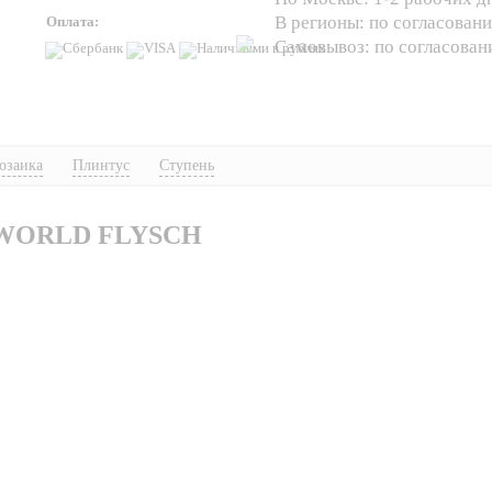
В регионы: по согласован
Оплата:
Самовывоз: по согласова
озаика
Плинтус
Ступень
 WORLD FLYSCH