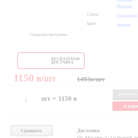
Матовая
Стиль:
Под камень
Цвет:
Черный
Складская программа
БЕСПЛАТНАЯ
ДОСТАВКА
1150
в
/шт
1493
в
/шт
купить в
шт =
1150
в
в кор
Доставка
Сравнить
По Москве: 1-2 рабочих д