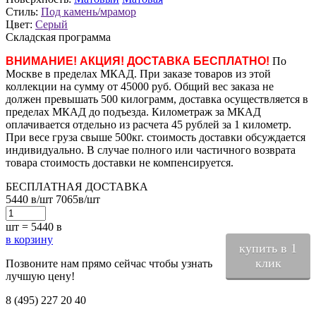
Стиль:
Под камень/мрамор
Цвет:
Серый
Складская программа
ВНИМАНИЕ! АКЦИЯ! ДОСТАВКА БЕСПЛАТНО!
По
Москве в пределах МКАД. При заказе товаров из этой
коллекции на сумму от 45000 руб. Общий вес заказа не
должен превышать 500 килограмм, доставка осуществляется в
пределах МКАД до подъезда. Километраж за МКАД
оплачивается отдельно из расчета 45 рублей за 1 километр.
При весе груза свыше 500кг. стоимость доставки обсуждается
индивидуально. В случае полного или частичного возврата
товара стоимость доставки не компенсируется.
БЕСПЛАТНАЯ ДОСТАВКА
5440
в
/шт
7065
в
/шт
шт =
5440
в
в корзину
купить в 1
клик
Позвоните нам прямо сейчас чтобы узнать
лучшую цену!
8 (495) 227 20 40