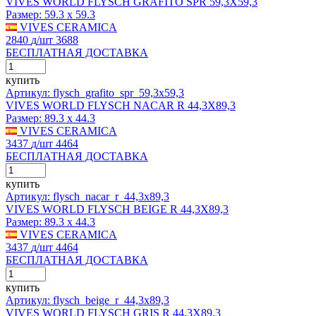
VIVES WORLD FLYSCH GRAFITO SPR 59,3X59,3
Размер:
59.3 x 59.3
VIVES CERAMICA
2840
д
/шт
3688
БЕСПЛАТНАЯ ДОСТАВКА
купить
Артикул: flysch_grafito_spr_59,3x59,3
VIVES WORLD FLYSCH NACAR R 44,3X89,3
Размер:
89.3 x 44.3
VIVES CERAMICA
3437
д
/шт
4464
БЕСПЛАТНАЯ ДОСТАВКА
купить
Артикул: flysch_nacar_r_44,3x89,3
VIVES WORLD FLYSCH BEIGE R 44,3X89,3
Размер:
89.3 x 44.3
VIVES CERAMICA
3437
д
/шт
4464
БЕСПЛАТНАЯ ДОСТАВКА
купить
Артикул: flysch_beige_r_44,3x89,3
VIVES WORLD FLYSCH GRIS R 44,3X89,3