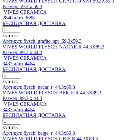
VIVES WORLD FLYSCH GRAFITO SPR 59,3X59,3
Размер:
59.3 x 59.3
VIVES CERAMICA
2840
д
/шт
3688
БЕСПЛАТНАЯ ДОСТАВКА
купить
Артикул: flysch_grafito_spr_59,3x59,3
VIVES WORLD FLYSCH NACAR R 44,3X89,3
Размер:
89.3 x 44.3
VIVES CERAMICA
3437
д
/шт
4464
БЕСПЛАТНАЯ ДОСТАВКА
купить
Артикул: flysch_nacar_r_44,3x89,3
VIVES WORLD FLYSCH BEIGE R 44,3X89,3
Размер:
89.3 x 44.3
VIVES CERAMICA
3437
д
/шт
4464
БЕСПЛАТНАЯ ДОСТАВКА
купить
Артикул: flysch_beige_r_44,3x89,3
VIVES WORLD FLYSCH GRIS R 44,3X89,3