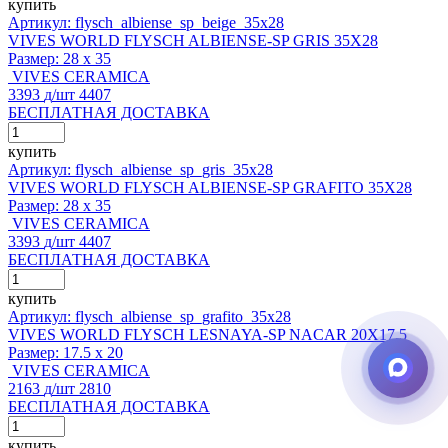
купить
Артикул: flysch_albiense_sp_beige_35x28
VIVES WORLD FLYSCH ALBIENSE-SP GRIS 35X28
Размер:
28 x 35
VIVES CERAMICA
3393
д
/шт
4407
БЕСПЛАТНАЯ ДОСТАВКА
купить
Артикул: flysch_albiense_sp_gris_35x28
VIVES WORLD FLYSCH ALBIENSE-SP GRAFITO 35X28
Размер:
28 x 35
VIVES CERAMICA
3393
д
/шт
4407
БЕСПЛАТНАЯ ДОСТАВКА
купить
Артикул: flysch_albiense_sp_grafito_35x28
VIVES WORLD FLYSCH LESNAYA-SP NACAR 20X17,5
Размер:
17.5 x 20
VIVES CERAMICA
2163
д
/шт
2810
БЕСПЛАТНАЯ ДОСТАВКА
купить