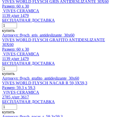
VIVES WORLD FLYSCH GRIS ANTIDESLIZANTE 30X60
Размер:
60 x 30
VIVES CERAMICA
1139
д
/шт
1479
БЕСПЛАТНАЯ ДОСТАВКА
купить
Артикул: flysch_gris_antideslizante_30x60
VIVES WORLD FLYSCH GRAFITO ANTIDESLIZANTE
30X60
Размер:
60 x 30
VIVES CERAMICA
1139
д
/шт
1479
БЕСПЛАТНАЯ ДОСТАВКА
купить
Артикул: flysch_grafito_antideslizante_30x60
VIVES WORLD FLYSCH NACAR R 59,3X59,3
Размер:
59.3 x 59.3
VIVES CERAMICA
2785
д
/шт
3617
БЕСПЛАТНАЯ ДОСТАВКА
купить
Артикул: flysch_nacar_r_59,3x59,3