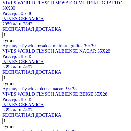
VIVES WORLD FLYSCH MOSAICO MUTRIKU GRAFITO
30X30
Размер:
30 x 30
VIVES CERAMICA
2959
д
/шт
3843
БЕСПЛАТНАЯ ДОСТАВКА
купить
Артикул: flysch_mosaico_mutriku_grafito_30x30
VIVES WORLD FLYSCH ALBIENSE NACAR 35X28
Размер:
28 x 35
VIVES CERAMICA
3393
д
/шт
4407
БЕСПЛАТНАЯ ДОСТАВКА
купить
Артикул: flysch_albiense_nacar_35x28
VIVES WORLD FLYSCH ALBIENSE BEIGE 35X28
Размер:
28 x 35
VIVES CERAMICA
3393
д
/шт
4407
БЕСПЛАТНАЯ ДОСТАВКА
купить