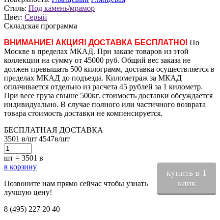
Стиль:
Под камень/мрамор
Цвет:
Серый
Складская программа
ВНИМАНИЕ! АКЦИЯ! ДОСТАВКА БЕСПЛАТНО!
По
Москве в пределах МКАД. При заказе товаров из этой
коллекции на сумму от 45000 руб. Общий вес заказа не
должен превышать 500 килограмм, доставка осуществляется в
пределах МКАД до подъезда. Километраж за МКАД
оплачивается отдельно из расчета 45 рублей за 1 километр.
При весе груза свыше 500кг. стоимость доставки обсуждается
индивидуально. В случае полного или частичного возврата
товара стоимость доставки не компенсируется.
БЕСПЛАТНАЯ ДОСТАВКА
3501
в
/шт
4547
в
/шт
шт =
3501
в
в корзину
купить в 1
клик
Позвоните нам прямо сейчас чтобы узнать
лучшую цену!
8 (495) 227 20 40