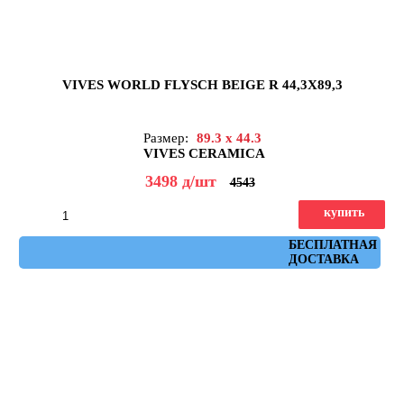
VIVES WORLD FLYSCH BEIGE R 44,3X89,3
Размер:
89.3 x 44.3
VIVES CERAMICA
3498
д
/шт
4543
купить
Артикул: flysch_beige_r_44,3x89,3
БЕСПЛАТНАЯ
ДОСТАВКА