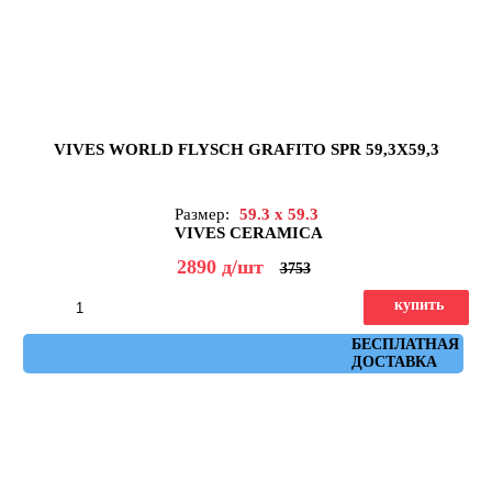
VIVES WORLD FLYSCH GRAFITO SPR 59,3X59,3
Размер:
59.3 x 59.3
VIVES CERAMICA
2890
д
/шт
3753
купить
Артикул: flysch_grafito_spr_59,3x59,3
БЕСПЛАТНАЯ
ДОСТАВКА