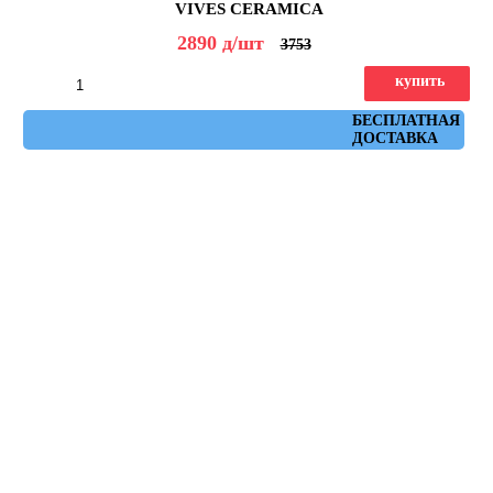
VIVES CERAMICA
2890
д
/шт
3753
купить
Артикул: flysch_gris_spr_59,3x59,3
БЕСПЛАТНАЯ
ДОСТАВКА