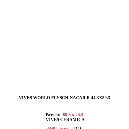
VIVES WORLD FLYSCH NACAR R 44,3X89,3
Размер:
89.3 x 44.3
VIVES CERAMICA
3498
д
/шт
4543