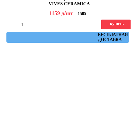
VIVES CERAMICA
1159
д
/шт
1505
купить
Артикул: flysch_grafito_30x60
БЕСПЛАТНАЯ
ДОСТАВКА