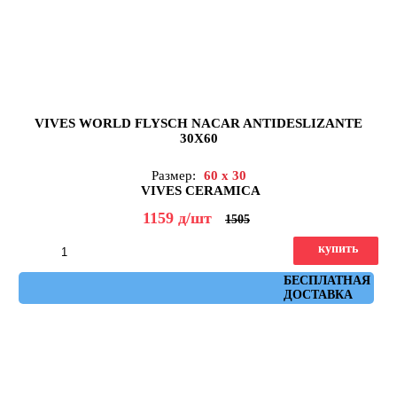
VIVES WORLD FLYSCH NACAR ANTIDESLIZANTE
30X60
Размер:
60 x 30
VIVES CERAMICA
1159
д
/шт
1505
купить
Артикул: flysch_nacar_antideslizante_30x60
БЕСПЛАТНАЯ
ДОСТАВКА