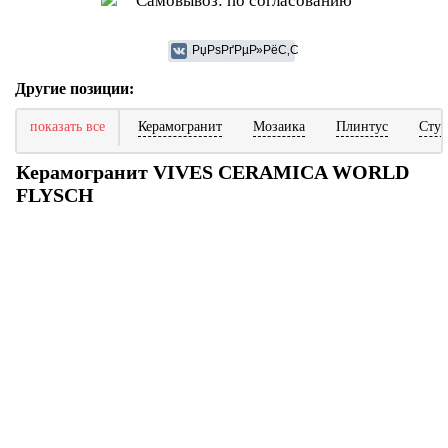
Самовывоз: по согласованию
Другие позиции:
показать все
Керамогранит
Мозаика
Плинтус
Ступ
Керамогранит VIVES CERAMICA WORLD
FLYSCH