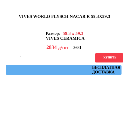
VIVES WORLD FLYSCH NACAR R 59,3X59,3
Размер:
59.3 x 59.3
VIVES CERAMICA
2834
д
/шт
3681
купить
Артикул: flysch_nacar_r_59,3x59,3
БЕСПЛАТНАЯ
ДОСТАВКА