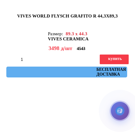
VIVES WORLD FLYSCH GRAFITO R 44,3X89,3
Размер:
89.3 x 44.3
VIVES CERAMICA
3498
д
/шт
4543
купить
Артикул: flysch_grafito_r_44,3x89,3
БЕСПЛАТНАЯ
ДОСТАВКА