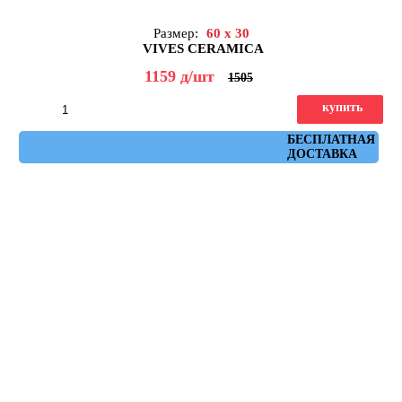
Размер:
60 x 30
VIVES CERAMICA
1159
д
/шт
1505
купить
Артикул: flysch_beige_30x60
БЕСПЛАТНАЯ
ДОСТАВКА