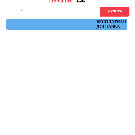
1159
д
/шт
1505
купить
Артикул: flysch_beige_antideslizante_30x60
БЕСПЛАТНАЯ
ДОСТАВКА