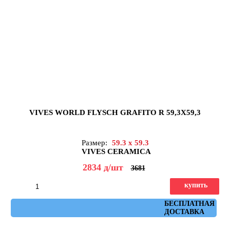
VIVES WORLD FLYSCH GRAFITO R 59,3X59,3
Размер:
59.3 x 59.3
VIVES CERAMICA
2834
д
/шт
3681
купить
Артикул: flysch_grafito_r_59,3x59,3
БЕСПЛАТНАЯ
ДОСТАВКА