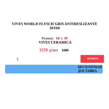
VIVES WORLD FLYSCH GRIS ANTIDESLIZANTE
30X60
Размер:
60 x 30
VIVES CERAMICA
1159
д
/шт
1505
купить
Артикул: flysch_gris_antideslizante_30x60
БЕСПЛАТНАЯ
ДОСТАВКА