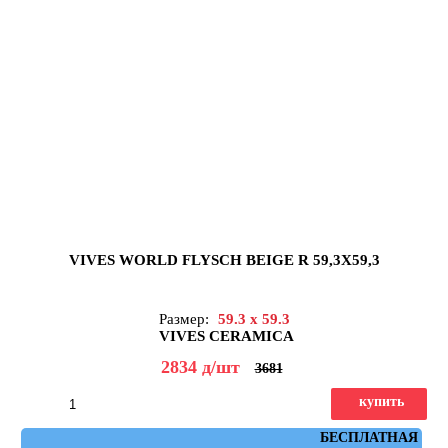
VIVES WORLD FLYSCH BEIGE R 59,3X59,3
Размер:
59.3 x 59.3
VIVES CERAMICA
2834
д
/шт
3681
купить
Артикул: flysch_beige_r_59,3x59,3
БЕСПЛАТНАЯ