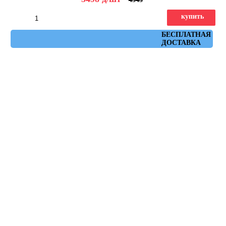
купить
Артикул: flysch_nacar_r_44,3x89,3
БЕСПЛАТНАЯ
ДОСТАВКА