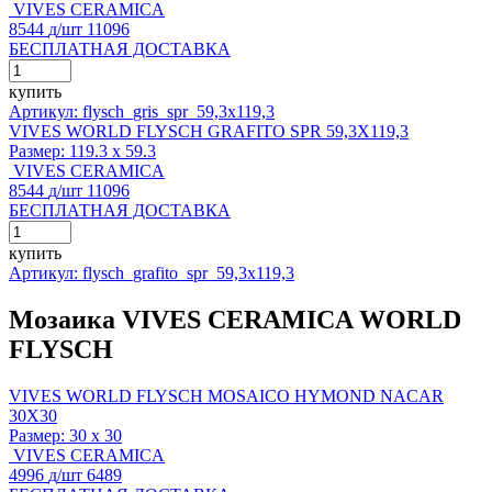
VIVES CERAMICA
8544
д
/шт
11096
БЕСПЛАТНАЯ ДОСТАВКА
купить
Артикул: flysch_gris_spr_59,3x119,3
VIVES WORLD FLYSCH GRAFITO SPR 59,3X119,3
Размер:
119.3 x 59.3
VIVES CERAMICA
8544
д
/шт
11096
БЕСПЛАТНАЯ ДОСТАВКА
купить
Артикул: flysch_grafito_spr_59,3x119,3
Мозаика VIVES CERAMICA WORLD
FLYSCH
VIVES WORLD FLYSCH MOSAICO HYMOND NACAR
30X30
Размер:
30 x 30
VIVES CERAMICA
4996
д
/шт
6489