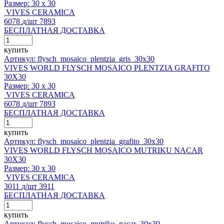
Размер:
30 x 30
VIVES CERAMICA
6078
д
/шт
7893
БЕСПЛАТНАЯ ДОСТАВКА
купить
Артикул: flysch_mosaico_plentzia_gris_30x30
VIVES WORLD FLYSCH MOSAICO PLENTZIA GRAFITO
30X30
Размер:
30 x 30
VIVES CERAMICA
6078
д
/шт
7893
БЕСПЛАТНАЯ ДОСТАВКА
купить
Артикул: flysch_mosaico_plentzia_grafito_30x30
VIVES WORLD FLYSCH MOSAICO MUTRIKU NACAR
30X30
Размер:
30 x 30
VIVES CERAMICA
3011
д
/шт
3911
БЕСПЛАТНАЯ ДОСТАВКА
купить
Артикул: flysch_mosaico_mutriku_nacar_30x30