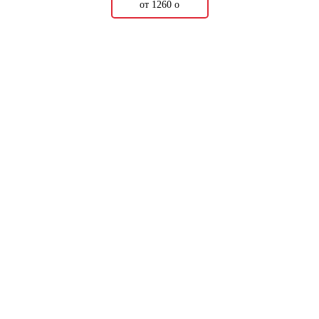
от 1260
о