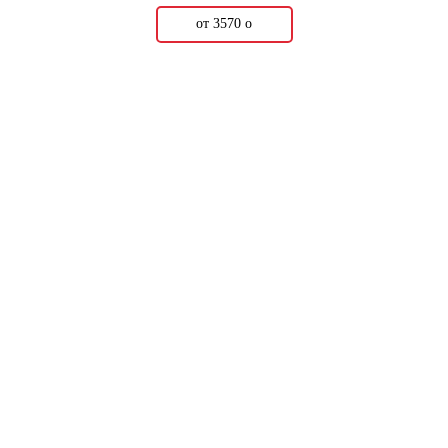
от 3570
о