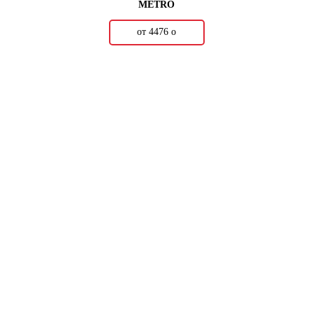
METRO
от 4476
о