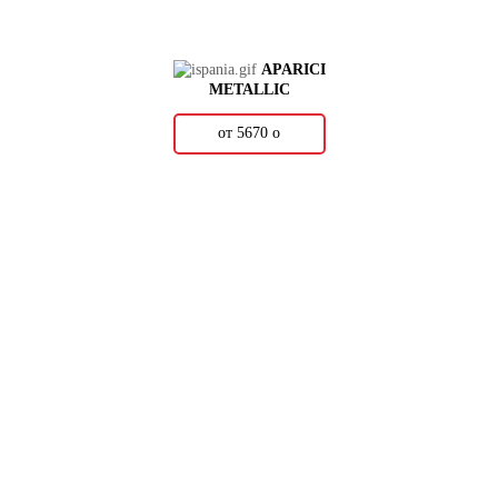
APARICI
METALLIC
от 5670
о