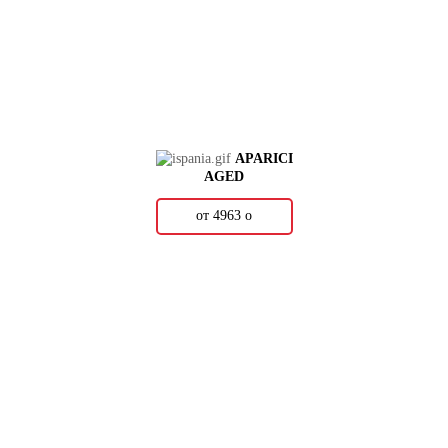
APARICI
AGED
от 4963
о