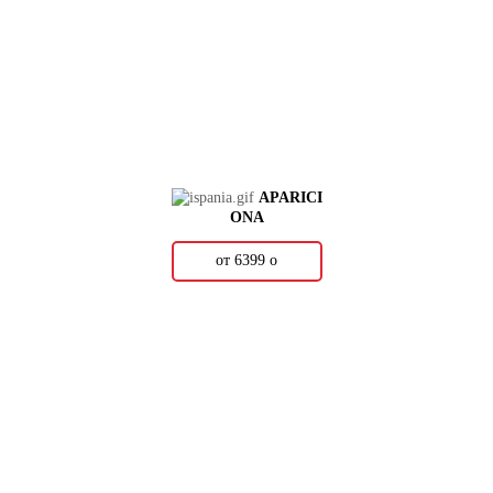
APARICI
ONA
от 6399
о