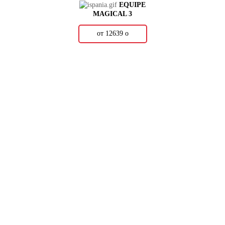
EQUIPE
MAGICAL 3
от 12639
о