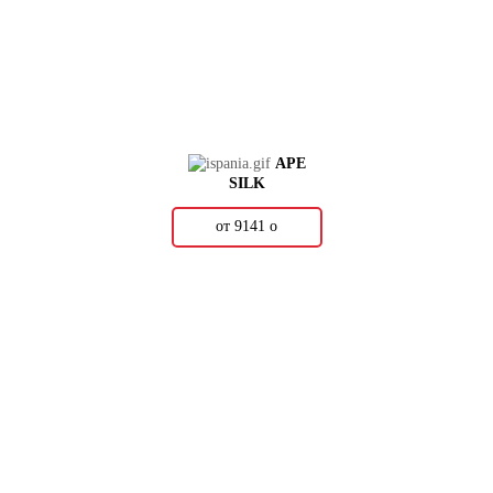
APE
SILK
от 9141
о