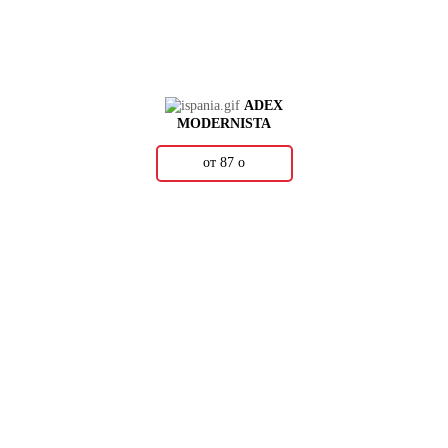
ADEX
MODERNISTA
от 87
о