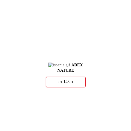
ADEX
NATURE
от 143
о