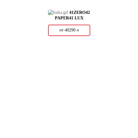
41ZERO42
PAPER41 LUX
от 40290
о