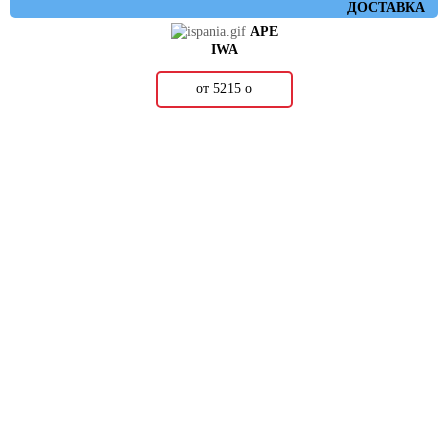
ДОСТАВКА
APE
IWA
от 5215
о