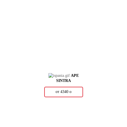
APE
SINTRA
от 4340
о