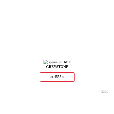
APE
GREYSTONE
от 4555
о
-60%