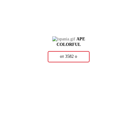
APE
COLORFUL
от 3582
о