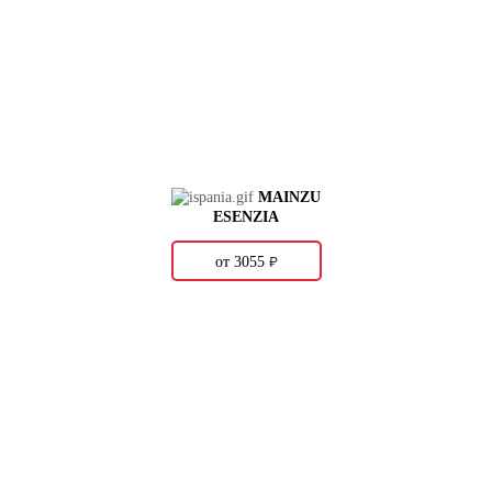
MAINZU
ESENZIA
о
от 3055