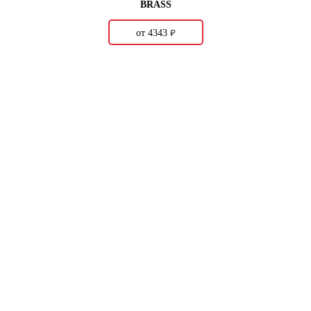
BRASS
о
от 4343