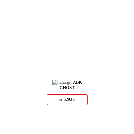
ABK
GHOST
от 5293
о