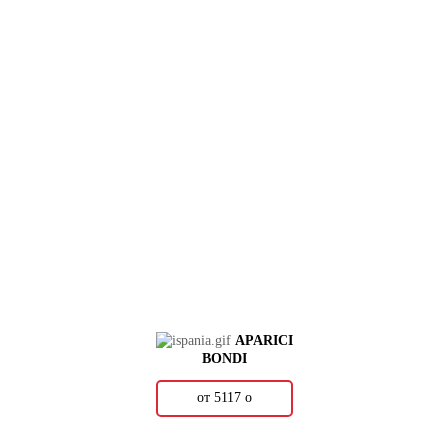
APARICI
BONDI
от 5117
о