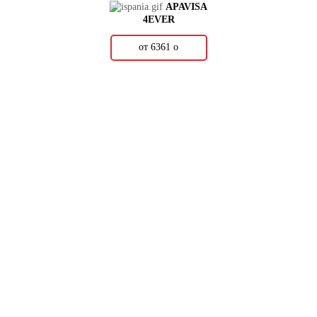
APAVISA
4EVER
от 6361
о