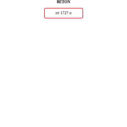
BETON
от 1727
о