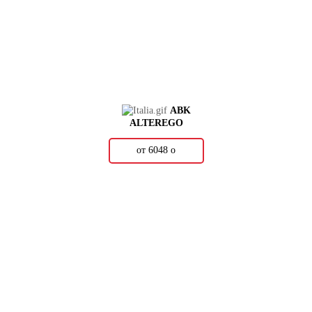
ABK
ALTEREGO
от 6048
о