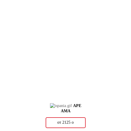
APE
AMA
от 2125
о