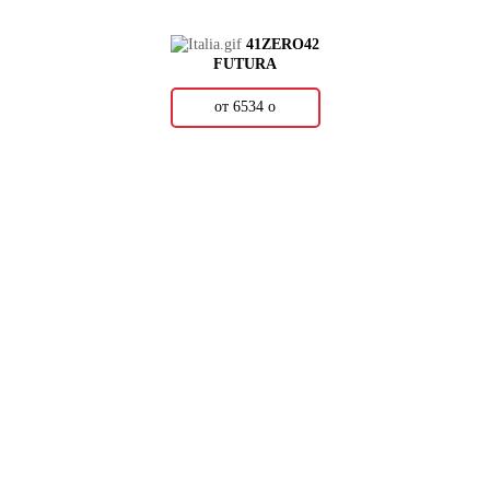
41ZERO42
FUTURA
от 6534
о