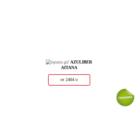
AZULIBER
AITANA
от 2404
о