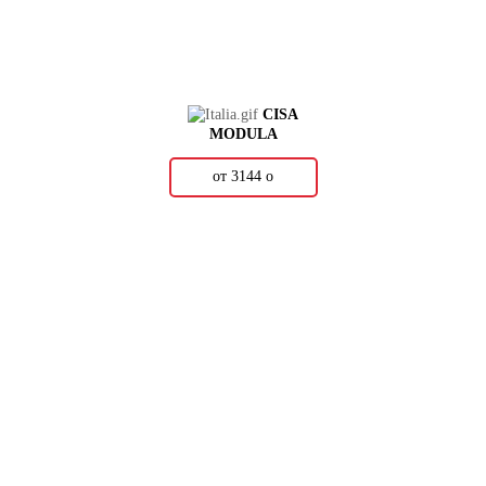
CISA
MODULA
от 3144
о