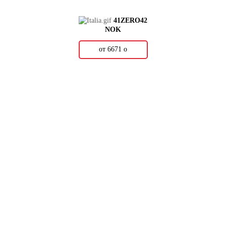
41ZERO42
NOK
от 6671
о