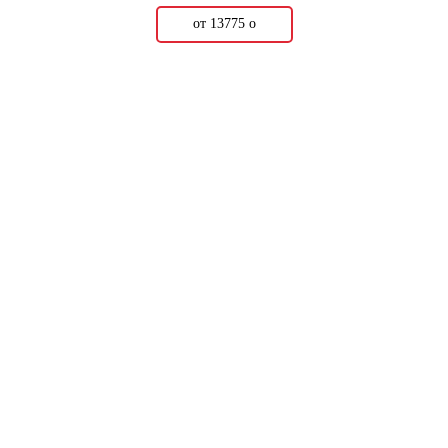
от 13775
о