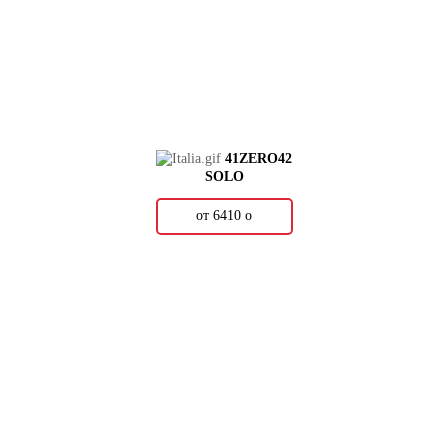
41ZERO42
SOLO
от 6410
о