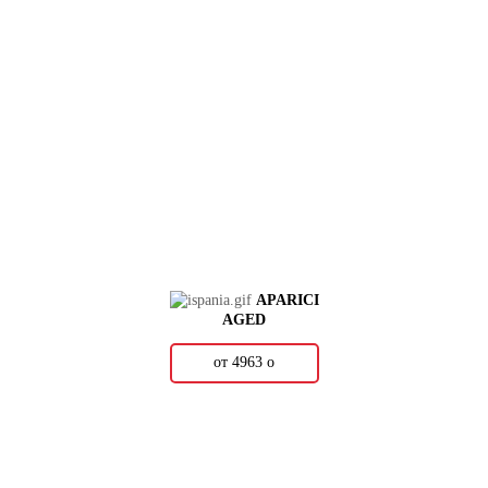
APARICI
AGED
от 4963
о