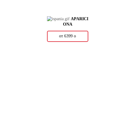
APARICI
ONA
от 6399
о