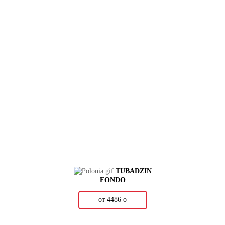
TUBADZIN
FONDO
от 4486
о