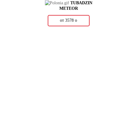
TUBADZIN
METEOR
от 3578
о