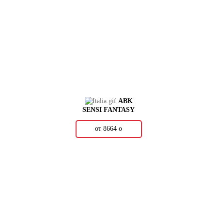
ABK
SENSI FANTASY
от 8664
о