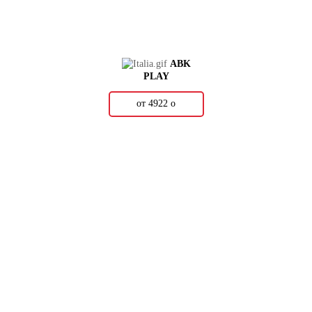
ABK
PLAY
от 4922
о