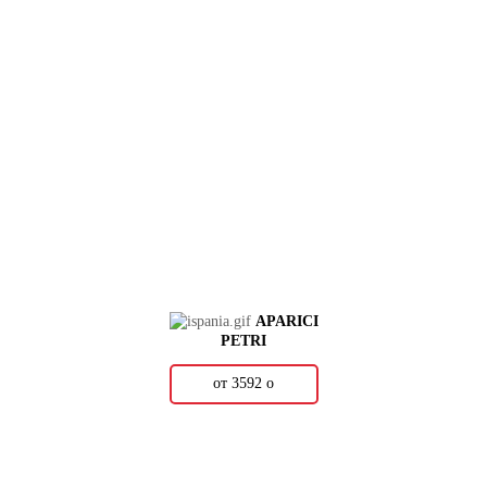
APARICI
PETRI
от 3592
о