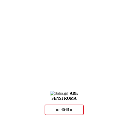
ABK
SENSI ROMA
от 4648
о