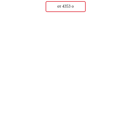
от 4353
о