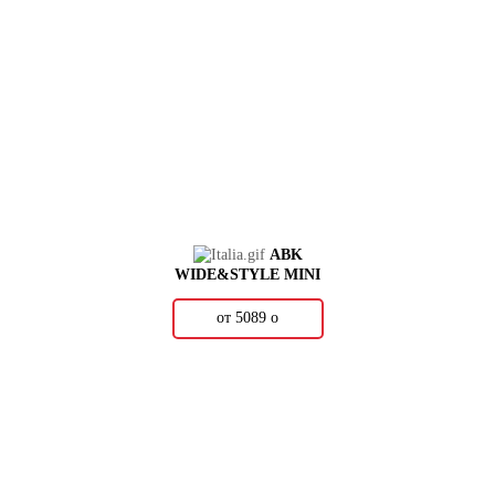
ABK
WIDE&STYLE MINI
от 5089
о