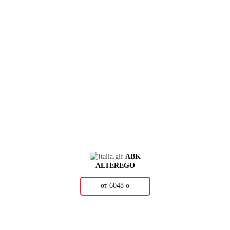
ABK
ALTEREGO
от 6048
о