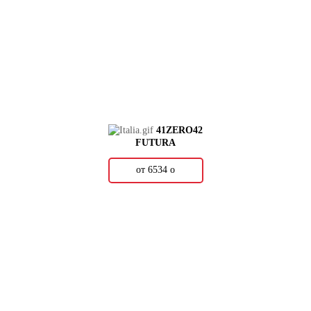
41ZERO42
FUTURA
от 6534
о