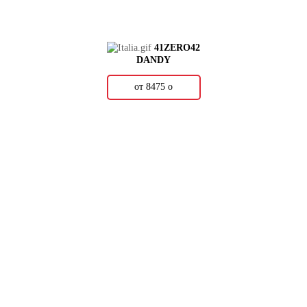
41ZERO42
DANDY
от 8475
о