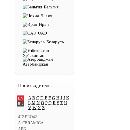
Бельгия
Чехия
Иран
ОАЭ
Беларусь
Узбекистан
Азербайджан
Производитель:
A
B
C
D
E
F
G
H
I
J
K
EN
L
M
N
O
P
Q
R
S
T
U
RU
V
W
X
Z
41ZERO42
A-CERAMICA
ABK