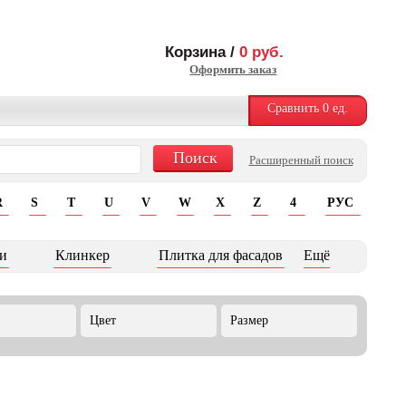
Корзина /
0
руб.
Оформить заказ
Сравнить
0
ед.
Расширенный поиск
R
S
T
U
V
W
X
Z
4
РУС
и
Клинкер
Плитка для фасадов
Ещё
Цвет
Размер