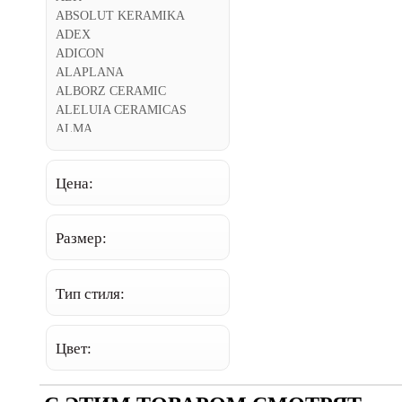
ABSOLUT KERAMIKA
ADEX
ADICON
ALAPLANA
ALBORZ CERAMIC
ALELUIA CERAMICAS
ALMA
ALMERA CERAMICA
ALPAS CERA
Цена:
AMADIS FINE TILES
AMETIS
AMIN TILE
Размер:
ANTICA CERAMICA
RUBIERA
APARICI
Тип стиля:
APAVISA
APE
AQUARELLE
Цвет:
ARCANA
ARCH SKIN
ARGENTA