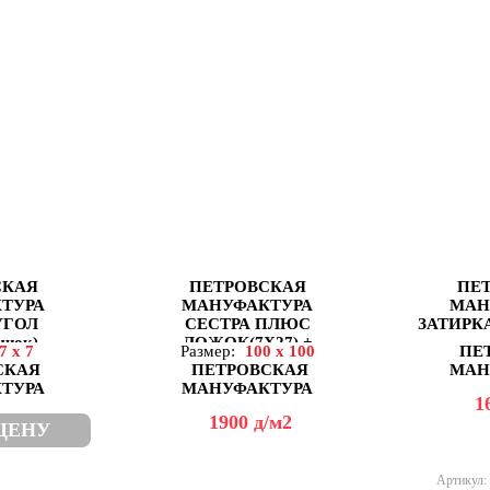
СКАЯ
ПЕТРОВСКАЯ
ПЕ
ТУРА
МАНУФАКТУРА
МАН
УГОЛ
СЕСТРА ПЛЮС
ЗАТИРКА
ычок)
ЛОЖОК(7X27) +
7 x 7
Размер:
100 x 100
ПЕ
ТЫЧОК(7X13)
СКАЯ
ПЕТРОВСКАЯ
МАН
ТУРА
МАНУФАКТУРА
1
1900
д
/м2
ЦЕНУ
Артикул: 