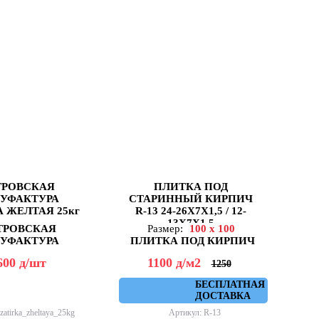
ТРОВСКАЯ
ПЛИТКА ПОД
УФАКТУРА
СТАРИННЫЙ КИРПИЧ
 ЖЕЛТАЯ 25кг
R-13 24-26X7X1,5 / 12-
С
13X7X1,5
ТРОВСКАЯ
Размер:
100 x 100
УФАКТУРА
ПЛИТКА ПОД КИРПИЧ
600
д
/шт
1100
д
/м2
1250
БЕСПЛАТНАЯ
ДОСТАВКА
zatirka_zheltaya_25kg
Артикул: R-13