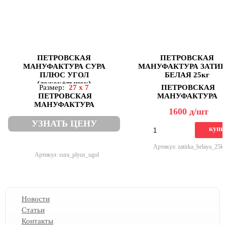
ПЕТРОВСКАЯ
ПЕТРОВСКАЯ
МАНУФАКТУРА СУРА
МАНУФАКТУРА ЗАТИ
ПЛЮС УГОЛ
БЕЛАЯ 25кг
(ложок+тычок)
Размер:
27 x 7
ПЕТРОВСКАЯ
ПЕТРОВСКАЯ
МАНУФАКТУРА
МАНУФАКТУРА
1600
д
/шт
УЗНАТЬ ЦЕНУ
купи
Артикул: zatirka_belaya_25k
Артикул: sura_plyus_ugol
Новости
Статьи
Контакты