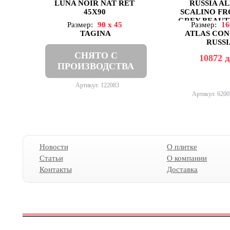
AVRORIA
LUNA NOIR NAT RET
RUSSIA A
45X90
SCALINO F
AXIMA
GREY BEAUTY
AZARAKHSH
Размер:
90 x 45
Размер:
16
TAGINA
ATLAS CO
AZORI
RUSSI
AZTECA
СНЯТО С
AZULEV
10872
д
ПРОИЗВОДСТВА
AZULIBER
AZUVI
Артикул: 122083
BALDOCER
Артикул: 620
BARRO-CO
BARS CRYSTAL
BASCONI HOME
BELLACASA
BELLAVISTA
Новости
О плитке
BELMAR
Статьи
О компании
BENADRESA
Контакты
Доставка
BESTILE
BIEN
BISAZZA
BLUEZONE
BLUSTYLE
BODE