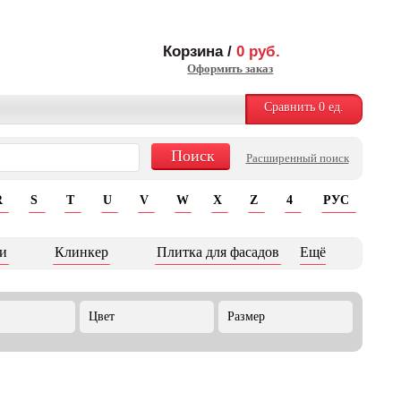
Корзина /
0
руб.
Оформить заказ
Сравнить
0
ед.
Расширенный поиск
R
S
T
U
V
W
X
Z
4
РУС
и
Клинкер
Плитка для фасадов
Ещё
Цвет
Размер