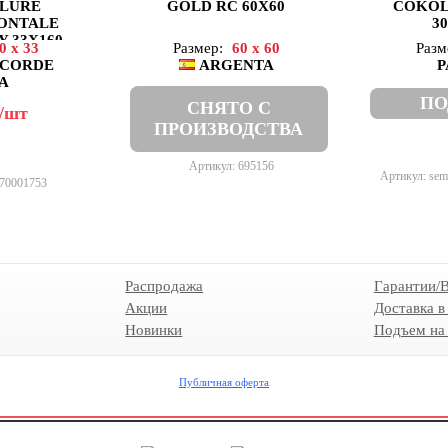
LLURE
GOLD RC 60X60
COKOL
RONTALE
30
 33X160
0 x 33
Размер:
60 x 60
Разм
NCORDE
ARGENTA
P
A
ПО
СНЯТО С
/шт
ПРОИЗВОДСТВА
Артикул: 695156
Артикул: sem
070001753
Распродажа
Гарантии/
Акции
Доставка в
Новинки
Подъем на
Публичная оферта