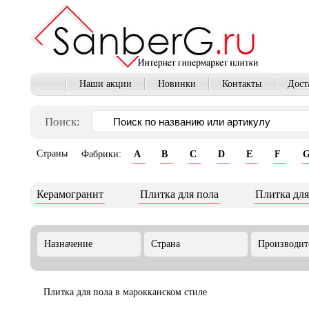
Наши акции
Новинки
Контакты
Дост
Поиск:
Страны
Фабрики:
A
B
C
D
E
F
Керамогранит
Плитка для пола
Плитка для
Назначение
Страна
Производит
Плитка для пола в марокканском стиле