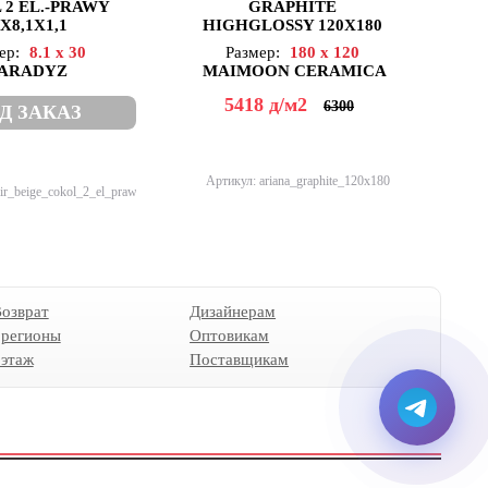
 2 EL.-PRAWY
GRAPHITE
CR
Х8,1Х1,1
HIGHGLOSSY 120X180
ер:
8.1 x 30
Размер:
180 x 120
ARADYZ
MAIMOON CERAMICA
5418
д
/м2
6300
Д ЗАКАЗ
Арт
Артикул: ariana_graphite_120х180
ir_beige_cokol_2_el_prawy
Возврат
Дизайнерам
 регионы
Оптовикам
 этаж
Поставщикам