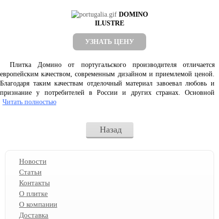
DOMINO
ILUSTRE
УЗНАТЬ ЦЕНУ
Плитка Домино от португальского производителя отличается
европейским качеством, современным дизайном и приемлемой ценой.
Благодаря таким качествам отделочный материал завоевал любовь и
признание у потребителей в России и других странах. Основной
направленностью компании DOMINO Industries Ceramica SA является
Читать полностью
производство и реализация качественной и доступной плитки.
Продукция этой фабрики представлена более, чем в шестидесяти
Назад
странах. Производство осуществляется на заводах, расположенных в
Португалии. Во время всего цикла изготовления продукция находится
под постоянным контролем, что позволяет получать на выходе
качественный товар без брака, соответствующий европейским
Новости
стандартам.
Статьи
Купить плитку Domino можно в следующих форматах: 33,3х33,3;
Контакты
44х44; 50х33,3; 60х20; 90х32,5; 50х6,5; 33.3х9; 50х33,3; 50х66,6;
О плитке
33.3х2,5. Помимо этого в каталоге представлены разнообразные
декоративные элементы, мозайка. Облицовочный материал обладает
О компании
высокими техническими и эксплуатационными характеристиками и
Доставка