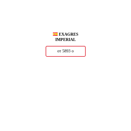
EXAGRES
IMPERIAL
от 5893
о