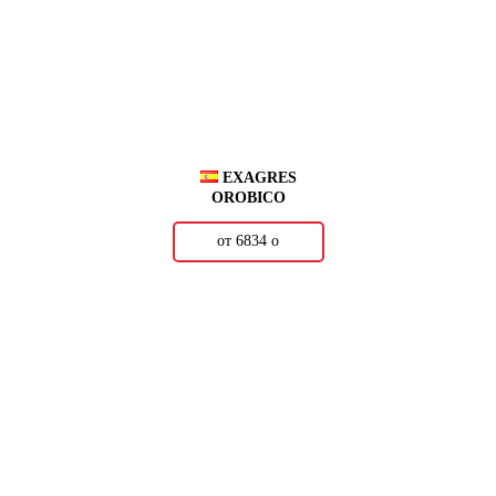
EXAGRES
OROBICO
от 6834
о