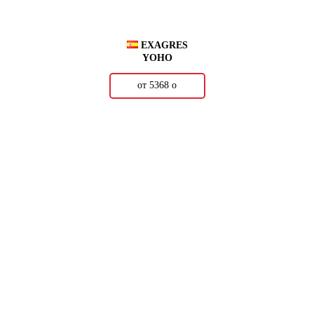
EXAGRES
YOHO
от 5368
о