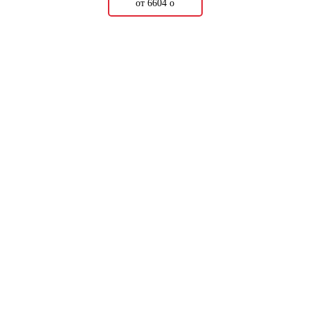
от 6604
о