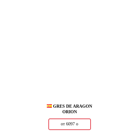
GRES DE ARAGON
ORION
от 6097
о