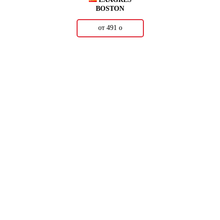
BOSTON
от 491
о