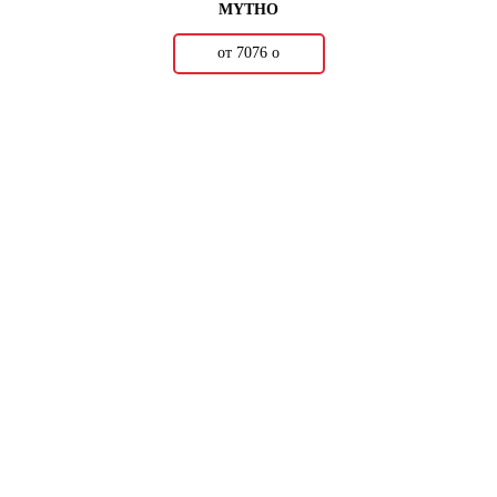
MYTHO
от 7076
о