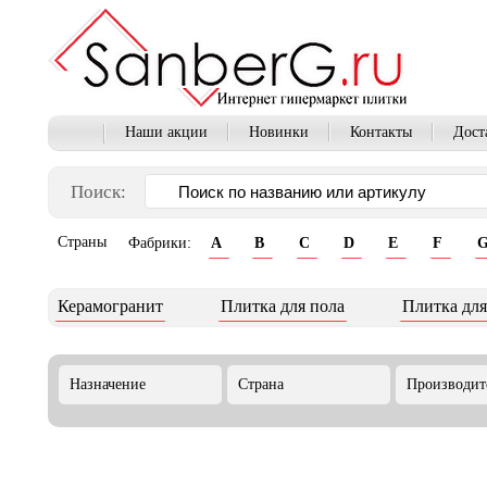
Наши акции
Новинки
Контакты
Дост
Поиск:
Страны
Фабрики:
A
B
C
D
E
F
Керамогранит
Плитка для пола
Плитка для
Назначение
Страна
Производит