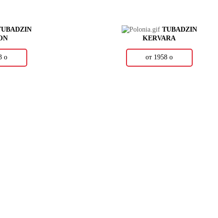
TUBADZIN
TUBADZIN
ON
KERVARA
03
о
от 1958
о