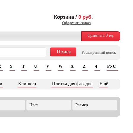
Корзина /
0
руб.
Оформить заказ
Сравнить
0
ед.
Расширенный поиск
R
S
T
U
V
W
X
Z
4
РУС
и
Клинкер
Плитка для фасадов
Ещё
Цвет
Размер