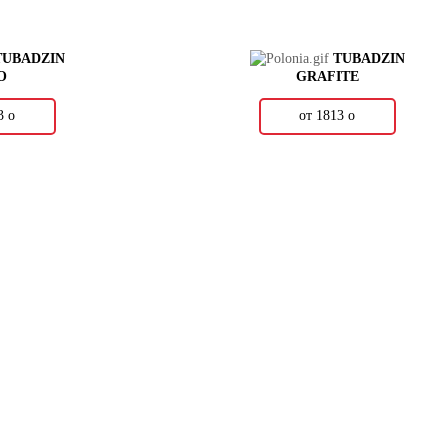
TUBADZIN
TUBADZIN
O
GRAFITE
93
о
от 1813
о