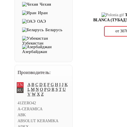
Чехия
Иран
BLANCA (ТУБАД
ОАЭ
Беларусь
от 30
Узбекистан
Азербайджан
Производитель:
A
B
C
D
E
F
G
H
I
J
K
EN
L
M
N
O
P
Q
R
S
T
U
RU
V
W
X
Z
41ZERO42
A-CERAMICA
ABK
ABSOLUT KERAMIKA
ADEX