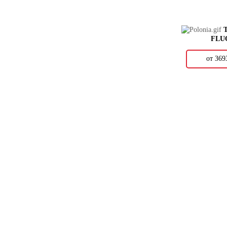
BARS CRYSTAL
BASCONI HOME
BELLACASA
BELLAVISTA
FLU
BELMAR
BENADRESA
от 36
BESTILE
BIEN
BISAZZA
BLUEZONE
BLUSTYLE
BODE
BONAPARTE
BOTTEGA
BRENNERO
BRIS CERAMIC
CAESAR
CARAMELLE
CARMEN
CASA DOLCE CASA
CASABELLA
CASAINFINITA