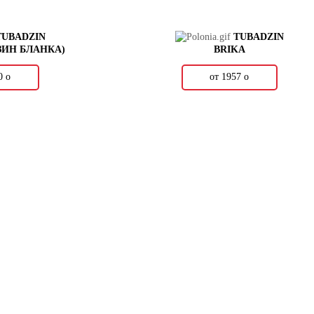
TUBADZIN
TUBADZIN
ЗИН БЛАНКА)
BRIKA
70
о
от 1957
о