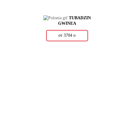
TUBADZIN
GWINEA
от 3704
о