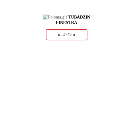
TUBADZIN
FINESTRA
от 3748
о