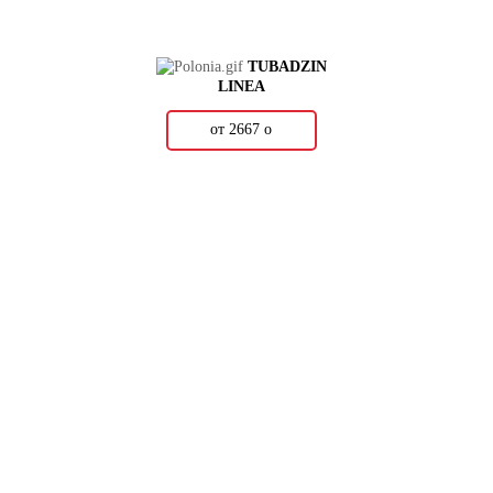
TUBADZIN
LINEA
от 2667
о