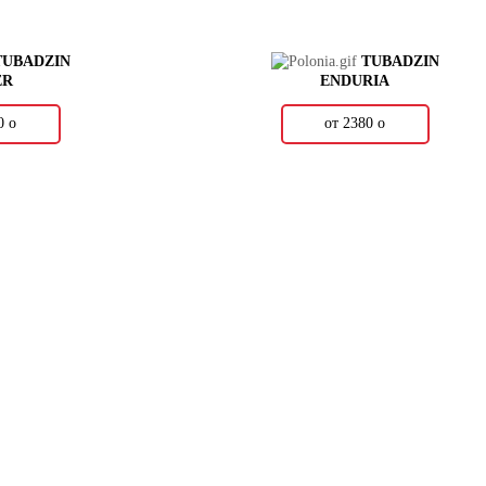
TUBADZIN
TUBADZIN
ER
ENDURIA
20
о
от 2380
о