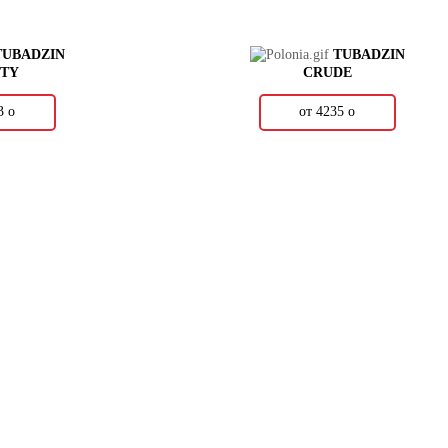
TUBADZIN
TUBADZIN
ITY
CRUDE
43
о
от 4235
о