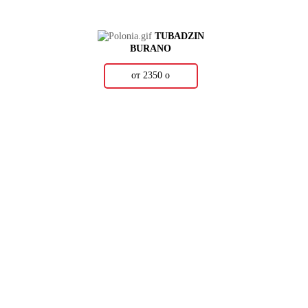
TUBADZIN
BURANO
от 2350
о