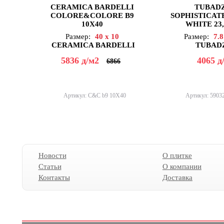
AVA
CERAMICA BARDELLI
TUBAD
AVRORIA
COLORE&COLORE B9
SOPHISTICAT
10X40
WHITE 23,
AXIMA
AZARAKHSH
Размер:
40 x 10
Размер:
7.8
CERAMICA BARDELLI
TUBAD
AZORI
AZTECA
5836
д
/м2
4065
д
6866
AZULEV
AZULIBER
AZUVI
Артикул: C&C b9 10X40
Артикул: 5903
BALDOCER
BARRO-CO
BARS CRYSTAL
BASCONI HOME
BELLACASA
BELLAVISTA
Новости
О плитке
BELMAR
Статьи
О компании
BENADRESA
Контакты
Доставка
BESTILE
BIEN
BISAZZA
BLUEZONE