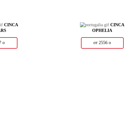
CINCA
CINCA
ARS
OPHELIA
77
о
от 2556
о