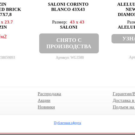
ZIN
SALONI CORINTO
ALELUI
ED BRICK
BLANCO 43X43
NEW
7X7,8
DIAMON
 x 23.7
Размер:
43 x 43
Раз
ZIN
SALONI
ALELU
/м2
УЗН
СНЯТО С
ПРОИЗВОДСТВА
Арт
238059893
Артикул: WG3500
Распродажа
Гарантии/
Акции
Доставка в
Новинки
Подъем на
Публичная оферта