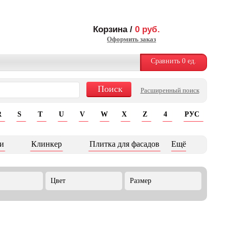
Корзина /
0
руб.
Оформить заказ
Сравнить
0
ед.
Расширенный поиск
R
S
T
U
V
W
X
Z
4
РУС
и
Клинкер
Плитка для фасадов
Ещё
Цвет
Размер