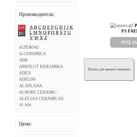
Производитель:
A
B
C
D
E
F
G
H
I
J
K
EN
FS FA
L
M
N
O
P
Q
R
S
T
U
RU
V
W
X
Z
ПОД З
41ZERO42
A-CERAMICA
ABK
ABSOLUT KERAMIKA
Плитка для ванной глянцевая
ADEX
ADICON
ALAPLANA
ALBORZ CERAMIC
ALELUIA CERAMICAS
ALMA
ALMERA CERAMICA
ALPAS CERA
Цена:
AMADIS FINE TILES
AMETIS