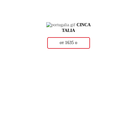
CINCA
TALIA
от 1635
о