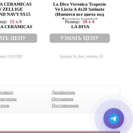
A CERAMICAS
La Diva Veronica Trapezio
 ZELLIGE
Ve Liscia A 4x20 Satinato
V
D NAVY 9X15
(Имеются все цвета под
фоновую плитку)
мер:
15 x 9
Размер:
20 x 4
IA CERAMICAS
LA DIVA
АТЬ ЦЕНУ
УЗНАТЬ ЦЕНУ
икул: LOS1307
Артикул: la_diva_veronica_53
Возврат
Дизайнерам
 регионы
Оптовикам
 этаж
Поставщикам