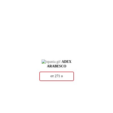
ADEX
ARABESCO
от 271
о