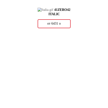
41ZERO42
ITALIC
от 6431
о