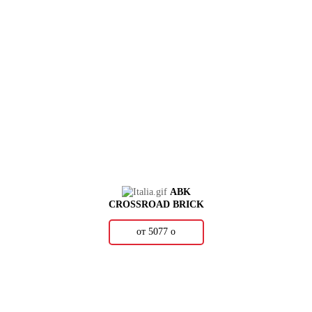
ABK
CROSSROAD BRICK
от 5077
о