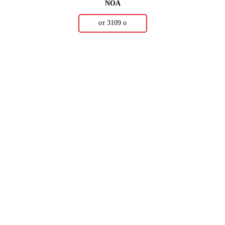
NOA
от 3109
о