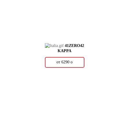
41ZERO42
KAPPA
от 6290
о