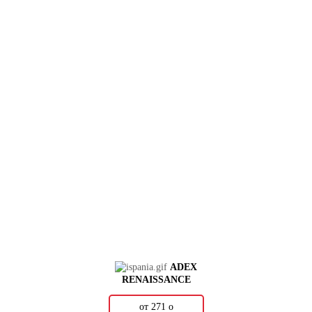
ADEX
RENAISSANCE
от 271
о