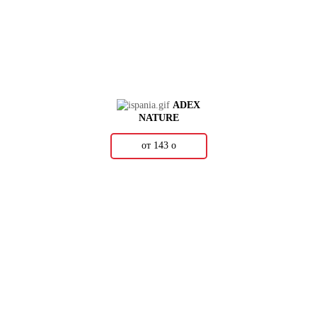
ADEX
NATURE
от 143
о