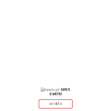
ADEX
EARTH
от 143
о