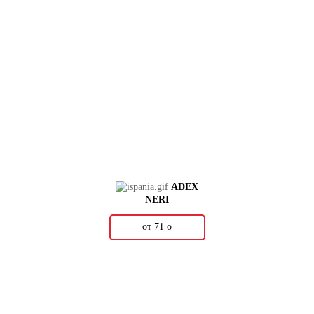
ADEX
NERI
от 71
о