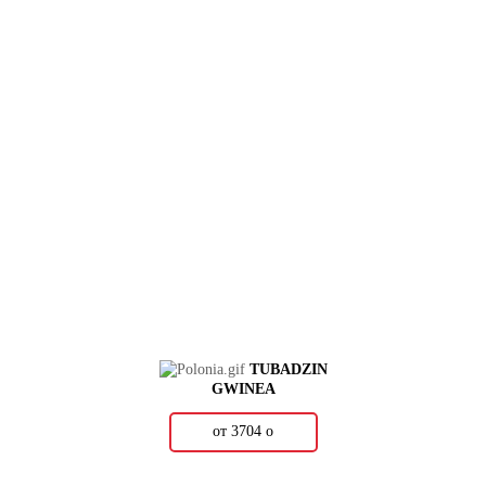
TUBADZIN
GWINEA
от 3704
о