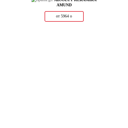
AMUND
от 5964
о