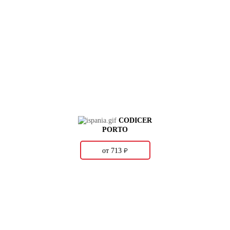
CODICER
PORTO
о
от 713