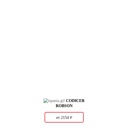
CODICER
ROBSON
о
от 2154