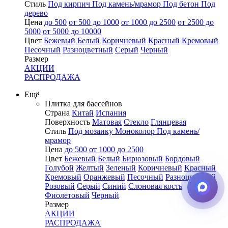
Стиль
Под кирпич
Под камень/мрамор
Под бетон
Под
дерево
Цена
до 500
от 500 до 1000
от 1000 до 2500
от 2500 до
5000
от 5000 до 10000
Цвет
Бежевый
Белый
Коричневый
Красный
Кремовый
Песочный
Разноцветный
Серый
Черный
Размер
АКЦИИ
РАСПРОДАЖА
Ещё
Плитка для бассейнов
Страна
Китай
Испания
Поверхность
Матовая
Стекло
Глянцевая
Стиль
Под мозаику
Моноколор
Под камень/
мрамор
Цена
до 500
от 1000 до 2500
Цвет
Бежевый
Белый
Бирюзовый
Бордовый
Голубой
Желтый
Зеленый
Коричневый
Красный
Кремовый
Оранжевый
Песочный
Разноцветный
Розовый
Серый
Синий
Слоновая кость
Фиолетовый
Черный
Размер
АКЦИИ
РАСПРОДАЖА