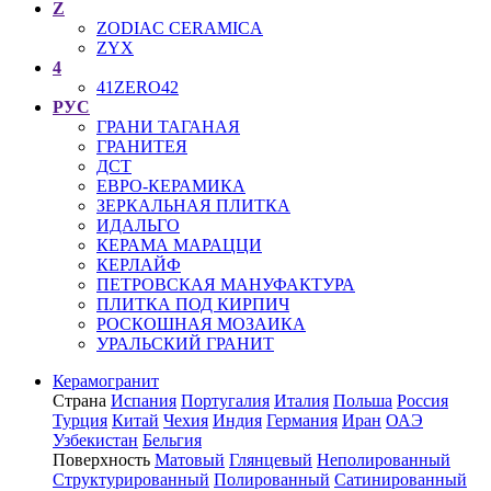
Z
ZODIAC CERAMICA
ZYX
4
41ZERO42
РУС
ГРАНИ ТАГАНАЯ
ГРАНИТЕЯ
ДСТ
ЕВРО-КЕРАМИКА
ЗЕРКАЛЬНАЯ ПЛИТКА
ИДАЛЬГО
КЕРАМА МАРАЦЦИ
КЕРЛАЙФ
ПЕТРОВСКАЯ МАНУФАКТУРА
ПЛИТКА ПОД КИРПИЧ
РОСКОШНАЯ МОЗАИКА
УРАЛЬСКИЙ ГРАНИТ
Керамогранит
Страна
Испания
Португалия
Италия
Польша
Россия
Турция
Китай
Чехия
Индия
Германия
Иран
ОАЭ
Узбекистан
Бельгия
Поверхность
Матовый
Глянцевый
Неполированный
Структурированный
Полированный
Сатинированный