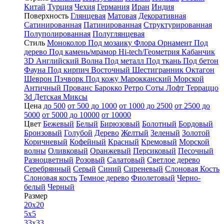
Китай
Турция
Чехия
Германия
Иран
Индия
Поверхность
Глянцевая
Матовая
Декоративная
Сатинированная
Патинированная
Структурированная
Полуполированная
Полуглянцевая
Стиль
Моноколор
Под мозаику
Флора
Орнамент
Под
дерево
Под камень/мрамор
Hi-tech/Геометрия
Кабанчик
3D
Английский
Волна
Под металл
Под ткань
Под бетон
Фауна
Под кирпич
Восточный
Шестигранник
Октагон
Шеврон
Пэчворк
Под кожу
Марокканский
Морской
Античный
Прованс
Барокко
Ретро
Соты
Лофт
Терраццо
3d
Детская
Миксы
Цена
до 500
от 500 до 1000
от 1000 до 2500
от 2500 до
5000
от 5000 до 10000
от 10000
Цвет
Бежевый
Белый
Бирюзовый
Болотный
Бордовый
Бронзовый
Голубой
Дерево
Желтый
Зеленый
Золотой
Коричневый
Кофейный
Красный
Кремовый
Морской
волны
Оливковый
Оранжевый
Персиковый
Песочный
Разноцветный
Розовый
Салатовый
Светлое дерево
Серебрянный
Серый
Синий
Сиреневый
Слоновая Кость
Слоновая кость
Темное дерево
Фиолетовый
Черно-
белый
Черный
Размер
20x20
5x5
33x33