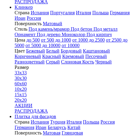
РАСПРОДАЖА
Клинкер
Страна
Испания
Португалия
Италия
Польша
Германия
Иран
Россия
Поверхность
Матовый
Стиль
Под камень/мрамор
Под бетон
Под металл
Орнамент
Под дерево
Моноколор
Под кирпич
Цена
до 500
от 500 до 1000
от 1000 до 2500
от 2500 до
5000
от 5000 до 10000
от 10000
Цвет
Бежевый
Белый
Бордовый
Каштановый
Коричневый
Красный
Кремовый
Песочный
Разноцветный
Серый
Слоновая Кость
Черный
Размер
33x33
30x30
60x60
10x20
15x15
20x20
АКЦИИ
РАСПРОДАЖА
Плитка для фасадов
Страна
Испания
Турция
Италия
Польша
Россия
Германия
Иран
Беларусь
Китай
Поверхность
Матовая
Глянцевая