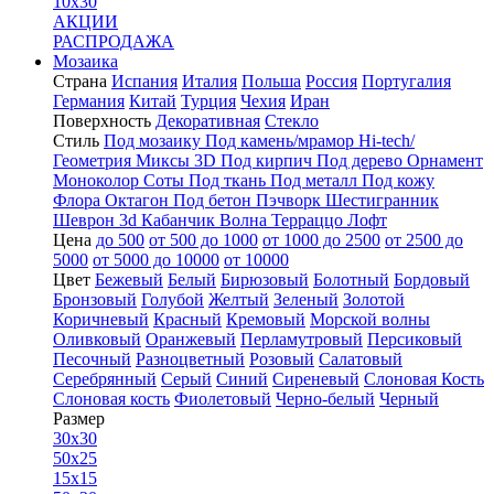
10x30
АКЦИИ
РАСПРОДАЖА
Мозаика
Страна
Испания
Италия
Польша
Россия
Португалия
Германия
Китай
Турция
Чехия
Иран
Поверхность
Декоративная
Стекло
Стиль
Под мозаику
Под камень/мрамор
Hi-tech/
Геометрия
Миксы
3D
Под кирпич
Под дерево
Орнамент
Моноколор
Соты
Под ткань
Под металл
Под кожу
Флора
Октагон
Под бетон
Пэчворк
Шестигранник
Шеврон
3d
Кабанчик
Волна
Терраццо
Лофт
Цена
до 500
от 500 до 1000
от 1000 до 2500
от 2500 до
5000
от 5000 до 10000
от 10000
Цвет
Бежевый
Белый
Бирюзовый
Болотный
Бордовый
Бронзовый
Голубой
Желтый
Зеленый
Золотой
Коричневый
Красный
Кремовый
Морской волны
Оливковый
Оранжевый
Перламутровый
Персиковый
Песочный
Разноцветный
Розовый
Салатовый
Серебрянный
Серый
Синий
Сиреневый
Слоновая Кость
Слоновая кость
Фиолетовый
Черно-белый
Черный
Размер
30x30
50x25
15x15