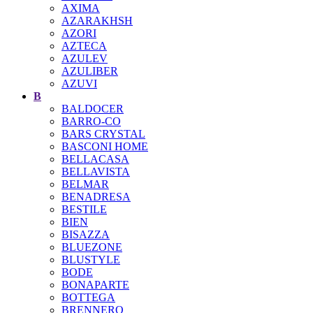
AXIMA
AZARAKHSH
AZORI
AZTECA
AZULEV
AZULIBER
AZUVI
B
BALDOCER
BARRO-CO
BARS CRYSTAL
BASCONI HOME
BELLACASA
BELLAVISTA
BELMAR
BENADRESA
BESTILE
BIEN
BISAZZA
BLUEZONE
BLUSTYLE
BODE
BONAPARTE
BOTTEGA
BRENNERO