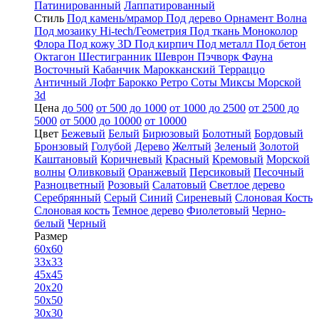
Патинированный
Лаппатированный
Стиль
Под камень/мрамор
Под дерево
Орнамент
Волна
Под мозаику
Hi-tech/Геометрия
Под ткань
Моноколор
Флора
Под кожу
3D
Под кирпич
Под металл
Под бетон
Октагон
Шестигранник
Шеврон
Пэчворк
Фауна
Восточный
Кабанчик
Марокканский
Терраццо
Античный
Лофт
Барокко
Ретро
Соты
Миксы
Морской
3d
Цена
до 500
от 500 до 1000
от 1000 до 2500
от 2500 до
5000
от 5000 до 10000
от 10000
Цвет
Бежевый
Белый
Бирюзовый
Болотный
Бордовый
Бронзовый
Голубой
Дерево
Желтый
Зеленый
Золотой
Каштановый
Коричневый
Красный
Кремовый
Морской
волны
Оливковый
Оранжевый
Персиковый
Песочный
Разноцветный
Розовый
Салатовый
Светлое дерево
Серебрянный
Серый
Синий
Сиреневый
Слоновая Кость
Слоновая кость
Темное дерево
Фиолетовый
Черно-
белый
Черный
Размер
60x60
33x33
45x45
20x20
50x50
30x30