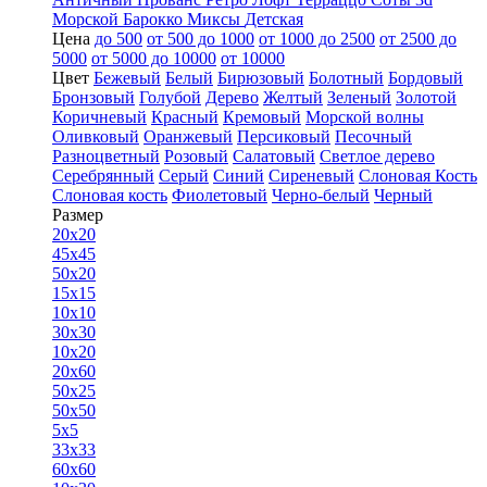
Морской
Барокко
Миксы
Детская
Цена
до 500
от 500 до 1000
от 1000 до 2500
от 2500 до
5000
от 5000 до 10000
от 10000
Цвет
Бежевый
Белый
Бирюзовый
Болотный
Бордовый
Бронзовый
Голубой
Дерево
Желтый
Зеленый
Золотой
Коричневый
Красный
Кремовый
Морской волны
Оливковый
Оранжевый
Персиковый
Песочный
Разноцветный
Розовый
Салатовый
Светлое дерево
Серебрянный
Серый
Синий
Сиреневый
Слоновая Кость
Слоновая кость
Фиолетовый
Черно-белый
Черный
Размер
20x20
45x45
50x20
15x15
10x10
30x30
10x20
20x60
50x25
50x50
5x5
33x33
60x60