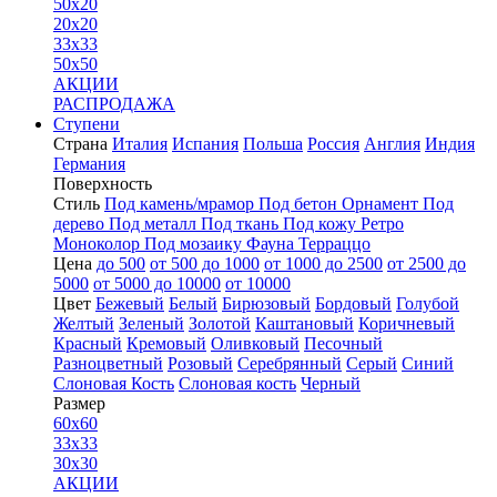
50x20
20x20
33x33
50x50
АКЦИИ
РАСПРОДАЖА
Ступени
Страна
Италия
Испания
Польша
Россия
Англия
Индия
Германия
Поверхность
Стиль
Под камень/мрамор
Под бетон
Орнамент
Под
дерево
Под металл
Под ткань
Под кожу
Ретро
Моноколор
Под мозаику
Фауна
Терраццо
Цена
до 500
от 500 до 1000
от 1000 до 2500
от 2500 до
5000
от 5000 до 10000
от 10000
Цвет
Бежевый
Белый
Бирюзовый
Бордовый
Голубой
Желтый
Зеленый
Золотой
Каштановый
Коричневый
Красный
Кремовый
Оливковый
Песочный
Разноцветный
Розовый
Серебрянный
Серый
Синий
Слоновая Кость
Слоновая кость
Черный
Размер
60x60
33x33
30x30
АКЦИИ