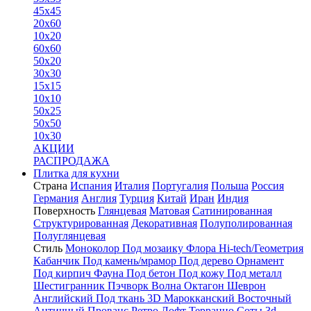
45x45
20x60
10x20
60x60
50x20
30x30
15x15
10x10
50x25
50x50
10x30
АКЦИИ
РАСПРОДАЖА
Плитка для кухни
Страна
Испания
Италия
Португалия
Польша
Россия
Германия
Англия
Турция
Китай
Иран
Индия
Поверхность
Глянцевая
Матовая
Сатинированная
Структурированная
Декоративная
Полуполированная
Полуглянцевая
Стиль
Моноколор
Под мозаику
Флора
Hi-tech/Геометрия
Кабанчик
Под камень/мрамор
Под дерево
Орнамент
Под кирпич
Фауна
Под бетон
Под кожу
Под металл
Шестигранник
Пэчворк
Волна
Октагон
Шеврон
Английский
Под ткань
3D
Марокканский
Восточный
Античный
Прованс
Ретро
Лофт
Терраццо
Соты
3d