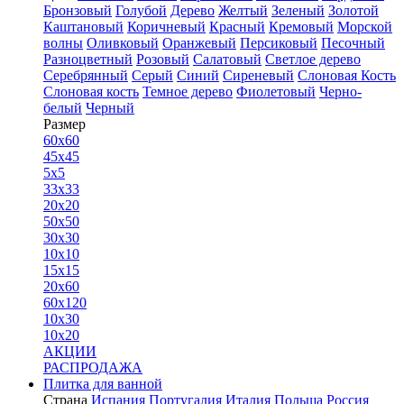
Бронзовый
Голубой
Дерево
Желтый
Зеленый
Золотой
Каштановый
Коричневый
Красный
Кремовый
Морской
волны
Оливковый
Оранжевый
Персиковый
Песочный
Разноцветный
Розовый
Салатовый
Светлое дерево
Серебрянный
Серый
Синий
Сиреневый
Слоновая Кость
Слоновая кость
Темное дерево
Фиолетовый
Черно-
белый
Черный
Размер
60x60
45x45
5x5
33x33
20x20
50x50
30x30
10x10
15x15
20x60
60x120
10x30
10x20
АКЦИИ
РАСПРОДАЖА
Плитка для ванной
Страна
Испания
Португалия
Италия
Польша
Россия