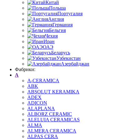
Китай
Польша
Португалия
Англия
Германия
Бельгия
Чехия
Иран
ОАЭ
Беларусь
Узбекистан
Азербайджан
Фабрики:
A
A-CERAMICA
ABK
ABSOLUT KERAMIKA
ADEX
ADICON
ALAPLANA
ALBORZ CERAMIC
ALELUIA CERAMICAS
ALMA
ALMERA CERAMICA
ALPAS CERA