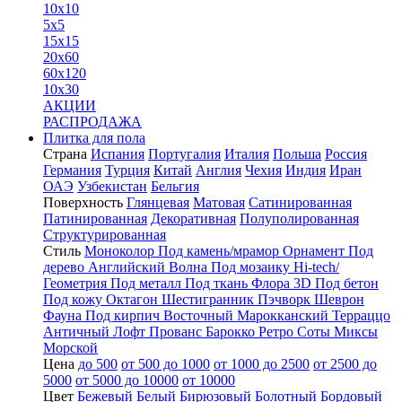
10x10
5x5
15x15
20x60
60x120
10x30
АКЦИИ
РАСПРОДАЖА
Плитка для пола
Страна
Испания
Португалия
Италия
Польша
Россия
Германия
Турция
Китай
Англия
Чехия
Индия
Иран
ОАЭ
Узбекистан
Бельгия
Поверхность
Глянцевая
Матовая
Сатинированная
Патинированная
Декоративная
Полуполированная
Структурированная
Стиль
Моноколор
Под камень/мрамор
Орнамент
Под
дерево
Английский
Волна
Под мозаику
Hi-tech/
Геометрия
Под металл
Под ткань
Флора
3D
Под бетон
Под кожу
Октагон
Шестигранник
Пэчворк
Шеврон
Фауна
Под кирпич
Восточный
Марокканский
Терраццо
Античный
Лофт
Прованс
Барокко
Ретро
Соты
Миксы
Морской
Цена
до 500
от 500 до 1000
от 1000 до 2500
от 2500 до
5000
от 5000 до 10000
от 10000
Цвет
Бежевый
Белый
Бирюзовый
Болотный
Бордовый