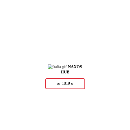
NAXOS
HUB
от 1819
о