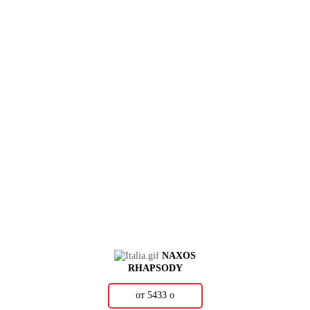
NAXOS
RHAPSODY
от 5433
о